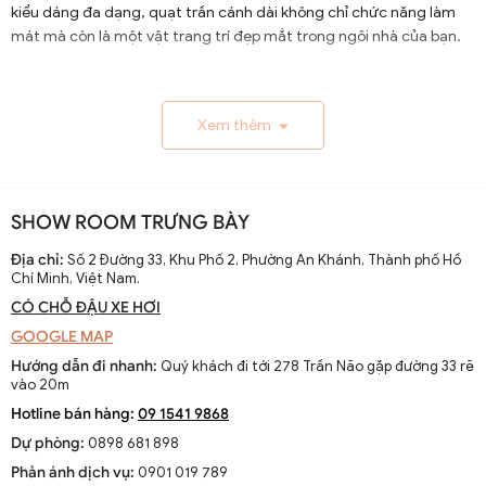
kiểu dáng đa dạng, quạt trần cánh dài không chỉ chức năng làm
mát mà còn là một vật trang trí đẹp mắt trong ngôi nhà của bạn.
1.1. Lịch Sử và Sự Phát Triển
Xem thêm
Nguồn gốc và xuất xứ của quạt trần cánh dài
Quạt trần cánh dài xuất hiện từ thế kỷ 19, trở thành giải
pháp thông gió hiệu quả ở các khu vực nhiệt đới. Ban đầu
SHOW ROOM TRƯNG BÀY
được làm thủ công và chạy bằng điện từ pin, chúng
nhanh chóng phát triển với sự tiến bộ của công nghệ
Địa chỉ:
Số 2 Đường 33, Khu Phố 2, Phường An Khánh, Thành phố Hồ
Chí Minh, Việt Nam.
điện.
CÓ CHỖ ĐẬU XE HƠI
Sự thay đổi và cải tiến qua các thập kỷ
GOOGLE MAP
Từ những mẫu đơn giản, quạt trần cánh dài đã được cải
Hướng dẫn đi nhanh:
Quý khách đi tới 278 Trần Não gặp đường 33 rẽ
tiến với thiết kế hiện đại, động cơ mạnh mẽ và khả năng
vào 20m
điều chỉnh tốc độ. Các nhà sản xuất không ngừng nghiên
Hotline bán hàng:
09 1541 9868
cứu để nâng cao hiệu suất và thẩm mỹ của sản phẩm.
Dự phòng:
0898 681 898
Xu hướng hiện tại trên thị trường
Phản ánh dịch vụ:
0901 019 789