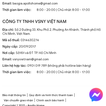
Hiện nay, quạt trần cánh dài không chỉ là thiết bị làm mát
Email:
baogia.apollohome@gmail.com
mà còn là phần trang trí sang trọng cho mọi không gian
Thời gian làm việc:
8:00 - 20:00 | Chủ nhật 8:00 - 17:00
sống. Chúng kết hợp công nghệ tiên tiến như điều khiển
từ xa, đèn LED và tích hợp với hệ thống nhà thông minh.
CÔNG TY TNHH VSNY VIỆT NAM
1.2. Cấu Tạo và Nguyên Lý Hoạt Động
Địa chỉ:
Số 2 Đường 33, Khu Phố 2, Phường An Khánh, Thành phố Hồ
Chí Minh, Việt Nam.
Mã số thuế:
0314630274
Cấu trúc tổng thể của quạt trần cánh dài
Ngày cấp:
20/09/2017
Quạt trần cánh dài thường gồm các bộ phận chính: động
Nơi cấp:
Sở KH và ĐT TP. Hồ Chí Minh
cơ, cánh quạt, bộ điều khiển và thân quạt. Các cánh quạt
Email:
vsnyvietnam@gmail.com
được chế tạo từ chất liệu như gỗ, kim loại hoặc
composite để đảm bảo độ bền và hiệu suất.
Liên hệ hợp tác:
0901 019 789 (không phải hotline bán hàng)
Thời gian làm việc:
8:00 - 20:00 | Chủ nhật 8:00 - 17:00
Nguyên lý hoạt động cơ bản
Quạt trần hoạt động dựa trên nguyên lý cung cấp luồng
không khí mát mẻ thông qua sự quay của cánh quạt.
Động cơ điện làm quay các cánh quạt, tạo ra dòng không
Bảo mật thông tin
Quy định và hình thức thanh toán
khí tuần hoàn trong không gian phòng.
Vận chuyển giao nhận
Chính sách bảo hành
Copyright © 2022 - Apollo Home