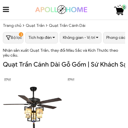
0
Trang chủ
Quạt Trần
Quạt Trần Cánh Dài
3
Bộ lọc
Tích hợp đèn
Không gian - Vị trí
Phong các
Nhận sản xuất Quạt Trần, thay đổi Màu Sắc và Kích Thước theo
yêu cầu.
Quạt Trần Cánh Dài Gỗ Gốm | Sứ Khách Sạ