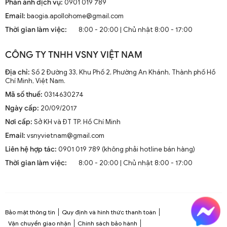
Phản ánh dịch vụ:
0901 019 789
Email:
baogia.apollohome@gmail.com
Thời gian làm việc:
8:00 - 20:00 | Chủ nhật 8:00 - 17:00
CÔNG TY TNHH VSNY VIỆT NAM
Địa chỉ:
Số 2 Đường 33, Khu Phố 2, Phường An Khánh, Thành phố Hồ
Chí Minh, Việt Nam.
Mã số thuế:
0314630274
Ngày cấp:
20/09/2017
Nơi cấp:
Sở KH và ĐT TP. Hồ Chí Minh
Email:
vsnyvietnam@gmail.com
Liên hệ hợp tác:
0901 019 789 (không phải hotline bán hàng)
Thời gian làm việc:
8:00 - 20:00 | Chủ nhật 8:00 - 17:00
Bảo mật thông tin
Quy định và hình thức thanh toán
Vận chuyển giao nhận
Chính sách bảo hành