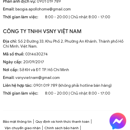
Phản ánh dịch vụ:
0901 019 789
Email:
baogia.apollohome@gmail.com
Thời gian làm việc:
8:00 - 20:00 | Chủ nhật 8:00 - 17:00
CÔNG TY TNHH VSNY VIỆT NAM
Địa chỉ:
Số 2 Đường 33, Khu Phố 2, Phường An Khánh, Thành phố Hồ
Chí Minh, Việt Nam.
Mã số thuế:
0314630274
Ngày cấp:
20/09/2017
Nơi cấp:
Sở KH và ĐT TP. Hồ Chí Minh
Email:
vsnyvietnam@gmail.com
Liên hệ hợp tác:
0901 019 789 (không phải hotline bán hàng)
Thời gian làm việc:
8:00 - 20:00 | Chủ nhật 8:00 - 17:00
Bảo mật thông tin
Quy định và hình thức thanh toán
Vận chuyển giao nhận
Chính sách bảo hành