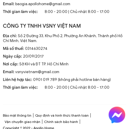
Cầu Của Bạn
Email:
baogia.apollohome@gmail.com
Thời gian làm việc:
8:00 - 20:00 | Chủ nhật 8:00 - 17:00
Khi quyết định mua quạt trần, có một số yếu tố quan trọng mà bạn
cần xem xét để đảm bảo rằng bạn chọn được sản phẩm phù hợp
CÔNG TY TNHH VSNY VIỆT NAM
nhất với nhu cầu và sở thích cá nhân.
Địa chỉ:
Số 2 Đường 33, Khu Phố 2, Phường An Khánh, Thành phố Hồ
2.1. Kích Thước Quạt Trần
Chí Minh, Việt Nam.
Mã số thuế:
0314630274
Kích thước của quạt trần là yếu tố quan trọng đầu tiên cần xem
xét. Kích thước này thường được đo bằng đường kính của cánh
Ngày cấp:
20/09/2017
quạt. Bạn cần chọn kích thước quạt phù hợp với diện tích phòng để
Nơi cấp:
Sở KH và ĐT TP. Hồ Chí Minh
đảm bảo hiệu quả làm mát.
Email:
vsnyvietnam@gmail.com
Kích thước quạt trần
được đo bằng sải cánh, tức là khoảng
Liên hệ hợp tác:
0901 019 789 (không phải hotline bán hàng)
cách từ đầu cánh này đến đầu cánh kia khi quay.
Dưới đây hướng dẫn cơ bản:
Thời gian làm việc:
8:00 - 20:00 | Chủ nhật 8:00 - 17:00
Theo Chiều Ngang (Rộng) Của Phòng
Phòng có chiều ngang (rộng) dưới 3m:
Chọn quạt có sải
cánh khi quay là ~130cm (±10%) trở xuống.
Bảo mật thông tin
Quy định và hình thức thanh toán
Phòng có chiều ngang (rộng) từ 3m đến 4m:
Chọn quạt
Vận chuyển giao nhận
Chính sách bảo hành
có sải cánh khi quay từ ~130cm đến 170cm (±10%).
Copyright © 2022 - Apollo Home