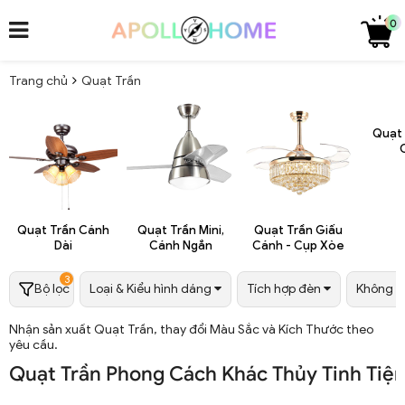
0
Trang chủ
Quạt Trần
Quạt
Quạt Trần Cánh
Quạt Trần Mini,
Quạt Trần Giấu
Dài
Cánh Ngắn
Cánh - Cụp Xòe
3
Bộ lọc
Loại & Kiểu hình dáng
Tích hợp đèn
Không gi
Nhận sản xuất Quạt Trần, thay đổi Màu Sắc và Kích Thước theo
yêu cầu.
Quạt Trần Phong Cách Khác Thủy Tinh Tiệm