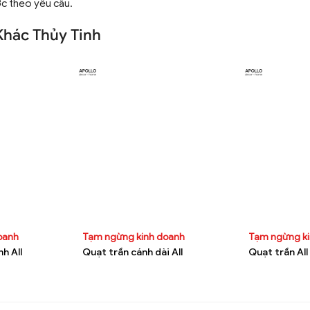
ớc theo yêu cầu.
Khác Thủy Tinh
doanh
Tạm ngừng kinh doanh
Tạm ngừng k
h All
Quạt trần cánh dài All
Quạt trần All