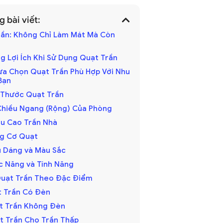
 bài viết:
Trần: Không Chỉ Làm Mát Mà Còn
ng Lợi Ích Khi Sử Dụng Quạt Trần
Lựa Chọn Quạt Trần Phù Hợp Với Nhu
Bạn
h Thước Quạt Trần
hiều Ngang (Rộng) Của Phòng
iều Cao Trần Nhà
ng Cơ Quạt
ểu Dáng và Màu Sắc
ức Năng và Tính Năng
Quạt Trần Theo Đặc Điểm
ạt Trần Có Đèn
ạt Trần Không Đèn
ạt Trần Cho Trần Thấp