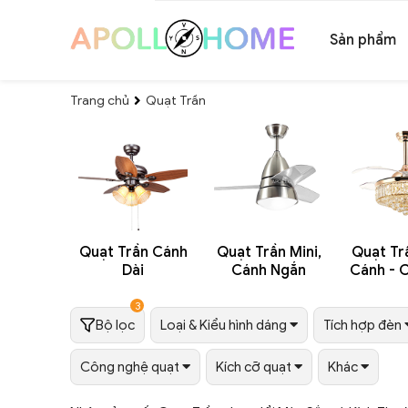
Sản phẩm
Trang chủ
Quạt Trần
Quạt Trần Cánh
Quạt Trần Mini,
Quạt Tr
Dài
Cánh Ngắn
Cánh - 
3
Bộ lọc
Loại & Kiểu hình dáng
Tích hợp đèn
Công nghệ quạt
Kích cỡ quạt
Khác