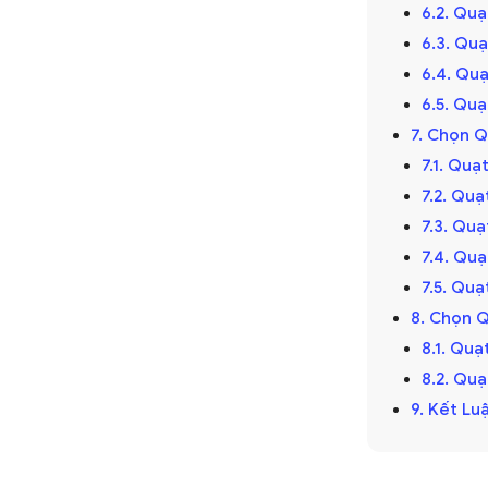
6.2. Qu
6.3. Qu
ọng đầu tiên cần xem xét. Kích thước này
6.4. Qu
 quạt. Bạn cần chọn kích thước quạt phù
6.5. Qu
quả làm mát.
7. Chọn 
cánh, tức là khoảng cách từ đầu cánh này
7.1. Quạ
7.2. Quạ
7.3. Quạ
7.4. Quạ
7.5. Quạ
8. Chọn 
i 3m:
Chọn quạt có sải cánh khi quay là
8.1. Qu
8.2. Quạ
3m đến 4m:
Chọn quạt có sải cánh khi
9. Kết Lu
n 4m:
Chọn quạt có sải cánh khi quay là