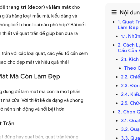
 để
trang trí (decor)
và
làm mát
cho
Nội dung
 giữa hàng loạt mẫu mã, kiểu dáng và
1. Quạt 
không biết chọn loại nào phù hợp? Bài viết
Làm Đẹp
 thiết về quạt trần để giúp bạn đưa ra
1.1. Nhữ
2. Cách 
Cầu Của 
trần với các loại quạt, các yếu tố cần xem
2.1. Kíc
ao cho đẹp mắt và hiệu quả nhé!
Theo C
 Mát Mà Còn Làm Đẹp
2.2. Ch
2.3. Độ
ụng dùng để làm mát mà còn là một phần
2.4. Ki
ất nhà cửa. Với thiết kế đa dạng và phong
2.5. Ch
trở nên sinh động và nổi bật hơn.
3. Chọn 
3.1. Qu
t Trần
3.2. Qu
uạt đứng hay quạt bàn, quạt trần không
3.3. Qu