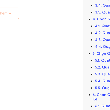
m không gian quý giá.
3.4. Qu
3.5. Quạ
thêm
m mát rộng và đều, quạt trần giúp không khí
4. Chọn 
ộ căn phòng.
4.1. Qu
ường tiêu thụ ít điện năng hơn điều hòa,
4.2. Qu
tháng.
4.3. Qu
4.4. Qu
rần hiện nay được thiết kế với nhiều phong
5. Chọn Q
i, phù hợp với nhiều không gian nội thất
5.1. Qu
5.2. Qu
5.3. Qu
Phù Hợp Với Nhu Cầu Của Bạn
5.4. Quạ
5.5. Qu
yếu tố quan trọng mà bạn cần xem xét để
6. Chọn 
Kế
hợp nhất với nhu cầu và sở thích cá nhân.
6.1. Quạ