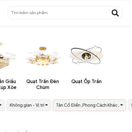
ần Giấu
Quạt Trần Đèn
Quạt Ốp Trần
Cụp Xòe
Chùm
Không gian - Vị trí
Tân Cổ Điển ,Phong Cách Khác ,