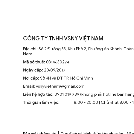
trên 170cm (±10%).
Lưu ý:
điểm cuối cánh quạt cách tường ít
cách sàn nhà ít nhất 2.3m để đảm bảo an t
CÔNG TY TNHH VSNY VIỆT NAM
2.2. Chiều Cao Trần Nhà
Địa chỉ:
Số 2 Đường 33, Khu Phố 2, Phường An Khánh, Thành
Chiều cao trần nhà cũng ảnh hưởng đến kh
Nam.
nhà cao, bạn cần chọn quạt có chiều dài c
Mã số thuế:
0314630274
bảo hiệu suất làm mát. Ngược lại, với trần
Ngày cấp:
20/09/2017
mỏng để tiết kiệm diện tích.
Nơi cấp:
Sở KH và ĐT TP. Hồ Chí Minh
Email:
vsnyvietnam@gmail.com
2.3. Động Cơ Quạt
Liên hệ hợp tác:
0901 019 789 (không phải hotline bán hàn
Thời gian làm việc:
8:00 - 20:00 | Chủ nhật 8:00 - 
Động cơ là trái tim của quạt trần. Hiện nay
Động cơ AC
: Loại động cơ truyền t
tiêu thụ nhiều điện năng hơn và có th
Bảo mật thông tin
Quy định và hình thức thanh toán
Vận