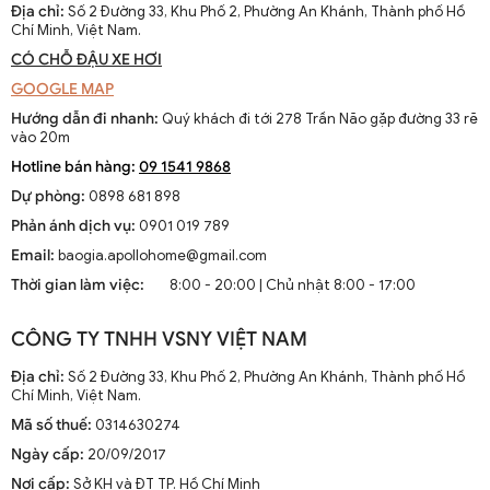
Địa chỉ:
Số 2 Đường 33, Khu Phố 2, Phường An Khánh, Thành phố Hồ
Chí Minh, Việt Nam.
CÓ CHỖ ĐẬU XE HƠI
GOOGLE MAP
Hướng dẫn đi nhanh:
Quý khách đi tới 278 Trần Não gặp đường 33 rẽ
vào 20m
Hotline bán hàng:
09 1541 9868
Dự phòng:
0898 681 898
Phản ánh dịch vụ:
0901 019 789
Email:
baogia.apollohome@gmail.com
Thời gian làm việc:
8:00 - 20:00 | Chủ nhật 8:00 - 17:00
CÔNG TY TNHH VSNY VIỆT NAM
Địa chỉ:
Số 2 Đường 33, Khu Phố 2, Phường An Khánh, Thành phố Hồ
Chí Minh, Việt Nam.
Mã số thuế:
0314630274
Ngày cấp:
20/09/2017
Nơi cấp:
Sở KH và ĐT TP. Hồ Chí Minh