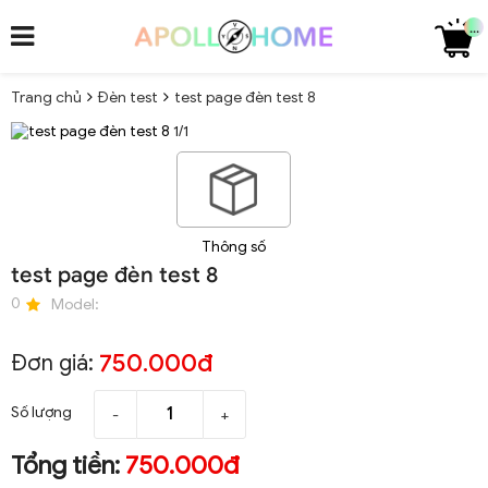
...
Trang chủ
Đèn test
test page đèn test 8
1/1
Thông số
test page đèn test 8
0
Model:
750.000đ
Đơn giá:
Số lượng
-
+
Tổng tiền:
750.000đ