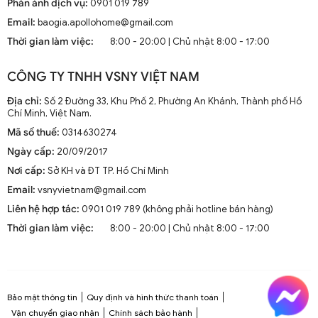
Phản ánh dịch vụ:
0901 019 789
Email:
baogia.apollohome@gmail.com
Thời gian làm việc:
8:00 - 20:00 | Chủ nhật 8:00 - 17:00
CÔNG TY TNHH VSNY VIỆT NAM
Địa chỉ:
Số 2 Đường 33, Khu Phố 2, Phường An Khánh, Thành phố Hồ
Chí Minh, Việt Nam.
Mã số thuế:
0314630274
Ngày cấp:
20/09/2017
Nơi cấp:
Sở KH và ĐT TP. Hồ Chí Minh
Email:
vsnyvietnam@gmail.com
Liên hệ hợp tác:
0901 019 789 (không phải hotline bán hàng)
Thời gian làm việc:
8:00 - 20:00 | Chủ nhật 8:00 - 17:00
Bảo mật thông tin
Quy định và hình thức thanh toán
Vận chuyển giao nhận
Chính sách bảo hành