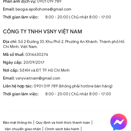
Phản ánh dịch vụ:
0901 019 789
Email:
baogia.apollohome@gmail.com
Thời gian làm việc:
8:00 - 20:00 | Chủ nhật 8:00 - 17:00
CÔNG TY TNHH VSNY VIỆT NAM
Địa chỉ:
Số 2 Đường 33, Khu Phố 2, Phường An Khánh, Thành phố Hồ
Chí Minh, Việt Nam.
Mã số thuế:
0314630274
Ngày cấp:
20/09/2017
Nơi cấp:
Sở KH và ĐT TP. Hồ Chí Minh
Email:
vsnyvietnam@gmail.com
Liên hệ hợp tác:
0901 019 789 (không phải hotline bán hàng)
Thời gian làm việc:
8:00 - 20:00 | Chủ nhật 8:00 - 17:00
Bảo mật thông tin
Quy định và hình thức thanh toán
Vận chuyển giao nhận
Chính sách bảo hành