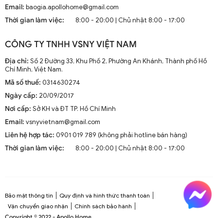
Email:
baogia.apollohome@gmail.com
2. Lựa Chọn Đèn Tường Ngoài Trời Phù Hợp
Thời gian làm việc:
8:00 - 20:00 | Chủ nhật 8:00 - 17:00
Trước khi đến với quá trình lắp đặt, việc lựa chọn loại đèn phù hợp
với không gian và nhu cầu của bạn là rất quan trọng.
CÔNG TY TNHH VSNY VIỆT NAM
2.1. Chất Liệu Phù Hợp
Địa chỉ:
Số 2 Đường 33, Khu Phố 2, Phường An Khánh, Thành phố Hồ
Chí Minh, Việt Nam.
Đèn tường ngoài trời thường phải đối mặt với những điều kiện thời
Mã số thuế:
0314630274
tiết khắc nghiệt như mưa, bụi, và nhiệt độ cao. Do đó, lựa chọn
chất liệu bền bỉ là một yếu tố quan trọng. Một số chất liệu phổ biến
Ngày cấp:
20/09/2017
cho đèn tường ngoài trời bao gồm nhôm đúc, thép không gỉ, và
Nơi cấp:
Sở KH và ĐT TP. Hồ Chí Minh
nhựa chịu nhiệt.
Email:
vsnyvietnam@gmail.com
2.2. Đa Dạng Kiểu Dáng
Liên hệ hợp tác:
0901 019 789 (không phải hotline bán hàng)
Thời gian làm việc:
8:00 - 20:00 | Chủ nhật 8:00 - 17:00
Đèn treo:
Thường được sử dụng trong các không gian rộng
lớn như hiên nhà hoặc bên cạnh các bàn ngoài trời.
Đèn gắn:
Đây là loại phổ biến nhất, dễ dàng lắp đặt và có thể
sử dụng trong nhiều loại không gian khác nhau.
Đèn ốp:
Với thiết kế ấn tượng, đèn ốp thường được sử dụng
Bảo mật thông tin
Quy định và hình thức thanh toán
cho các bức tường có diện tích lớn, tạo nên điểm nhấn đặc
Vận chuyển giao nhận
Chính sách bảo hành
biệt cho thiết kế ngoại thất.
Copyright © 2022 - Apollo Home