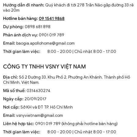
Hướng dẫn đi nhanh:
Quý khách đi tới 278 Trần Não gặp đường 33 rẽ
vào 20m
Hotline bán hàng:
09 1541 9868
Dự phòng:
0898 681 898
Phản ánh dịch vụ:
0901 019 789
Email:
baogia.apollohome@gmail.com
Thời gian làm việc:
8:00 - 20:00 | Chủ nhật 8:00 - 17:00
CÔNG TY TNHH VSNY VIỆT NAM
Địa chỉ:
Số 2 Đường 33, Khu Phố 2, Phường An Khánh, Thành phố Hồ
Chí Minh, Việt Nam.
Mã số thuế:
0314630274
Ngày cấp:
20/09/2017
Nơi cấp:
Sở KH và ĐT TP. Hồ Chí Minh
Email:
vsnyvietnam@gmail.com
Liên hệ hợp tác:
0901 019 789 (không phải hotline bán hàng)
Thời gian làm việc:
8:00 - 20:00 | Chủ nhật 8:00 - 17:00