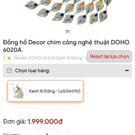
1/1
Đồng hồ Decor chim công nghệ thuật DOHO
6020A
Reset lại lựa chọn
0
Model:
DOHO 6020A Xanh Xi Đồng - L650xH750
Chọn loại hàng
:
Xanh Xi Đồng - L650xH750
1.999.000đ
Đơn giá: