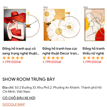
Đồng hồ tranh quý cô
Đồng hồ tranh hoa cúc
Đồng hồ tranh 
sang trọng nghệ thuật
nghệ thuật Decor trang
thiếu nữ nghệ t
Decor trang trí DOHO
trí DOHO 6082A
Decor trang tr
1.799.000đ
1.799.000đ
1.799.000đ
6083A
6081A
SHOW ROOM TRƯNG BÀY
Địa chỉ:
Số 2 Đường 33, Khu Phố 2, Phường An Khánh, Thành phố Hồ
Chí Minh, Việt Nam.
CÓ CHỖ ĐẬU XE HƠI
GOOGLE MAP