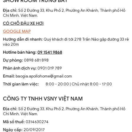
SHOW ROOM TRƯNG BÀY
Địa chỉ:
Số 2 Đường 33, Khu Phố 2, Phường An Khánh, Thành phố Hồ
Chí Minh, Việt Nam.
CÓ CHỖ ĐẬU XE HƠI
GOOGLE MAP
Hướng dẫn đi nhanh:
Quý khách đi tới 278 Trần Não gặp đường 33 rẽ
vào 20m
Hotline bán hàng:
09 1541 9868
Dự phòng:
0898 681 898
Phản ánh dịch vụ:
0901 019 789
Email:
baogia.apollohome@gmail.com
Thời gian làm việc:
8:00 - 20:00 | Chủ nhật 8:00 - 17:00
CÔNG TY TNHH VSNY VIỆT NAM
Địa chỉ:
Số 2 Đường 33, Khu Phố 2, Phường An Khánh, Thành phố Hồ
Chí Minh, Việt Nam.
Mã số thuế:
0314630274
Ngày cấp:
20/09/2017