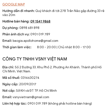
GOOGLE MAP
Hướng dẫn đi nhanh:
Quý khách đi tới 278 Trần Não gặp đường 33 rẽ
vào 20m
Hotline bán hàng:
09 1541 9868
Dự phòng:
0898 681 898
Phản ánh dịch vụ:
0901 019 789
Email:
baogia.apollohome@gmail.com
Thời gian làm việc:
8:00 - 20:00 | Chủ nhật 8:00 - 17:00
CÔNG TY TNHH VSNY VIỆT NAM
Địa chỉ:
Số 2 Đường 33, Khu Phố 2, Phường An Khánh, Thành phố Hồ
Chí Minh, Việt Nam.
Mã số thuế:
0314630274
Ngày cấp:
20/09/2017
Nơi cấp:
Sở KH và ĐT TP. Hồ Chí Minh
Email:
vsnyvietnam@gmail.com
Liên hệ hợp tác:
0901 019 789 (không phải hotline bán hàng)