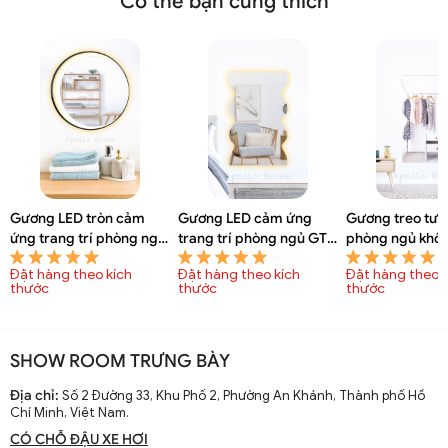
Có thể bạn cũng thích
Gương LED tròn cảm
Gương LED cảm ứng
Gương treo tư
ứng trang trí phòng ngủ
trang trí phòng ngủ GTT
phòng ngủ khô
GTT 6095A
6093A
GTT 6092A
Đặt hàng theo kích
Đặt hàng theo kích
Đặt hàng theo k
thước
thước
thước
SHOW ROOM TRƯNG BÀY
Địa chỉ:
Số 2 Đường 33, Khu Phố 2, Phường An Khánh, Thành phố Hồ
Chí Minh, Việt Nam.
CÓ CHỖ ĐẬU XE HƠI