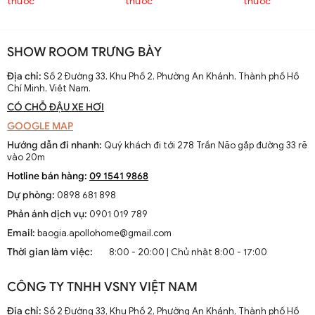
thước
thước
thước
SHOW ROOM TRƯNG BÀY
Địa chỉ:
Số 2 Đường 33, Khu Phố 2, Phường An Khánh, Thành phố Hồ
Chí Minh, Việt Nam.
CÓ CHỖ ĐẬU XE HƠI
GOOGLE MAP
Hướng dẫn đi nhanh:
Quý khách đi tới 278 Trần Não gặp đường 33 rẽ
vào 20m
Hotline bán hàng:
09 1541 9868
Dự phòng:
0898 681 898
Phản ánh dịch vụ:
0901 019 789
Email:
baogia.apollohome@gmail.com
Thời gian làm việc:
8:00 - 20:00 | Chủ nhật 8:00 - 17:00
CÔNG TY TNHH VSNY VIỆT NAM
Địa chỉ:
Số 2 Đường 33, Khu Phố 2, Phường An Khánh, Thành phố Hồ