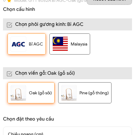
0
Model:
GTT 6052A Bỉ AGC-Oak (gỗ sồi)
Chọn cấu hình
Chọn phôi gương kính
:
Bỉ AGC
Bỉ AGC
Malaysia
Chọn viền gỗ
:
Oak (gỗ sồi)
Oak (gỗ sồi)
Pine (gỗ thông)
Chọn đặt theo yêu cầu
Chiều ngang (cm)