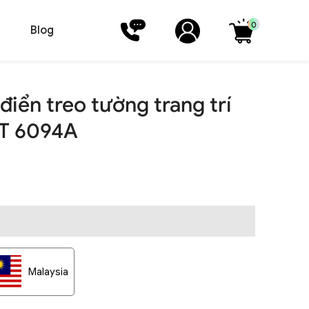
0
Blog
iển treo tường trang trí
T 6094A
Malaysia