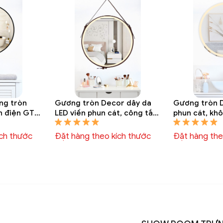
ng tròn
Gương tròn Decor dây da
Gương tròn D
nh điện GTT
LED viền phun cát, công tắc
phun cát, kh
cảm ứng GTT 6005A
GTT 6003A
ích thước
Đặt hàng theo kích thước
Đặt hàng the