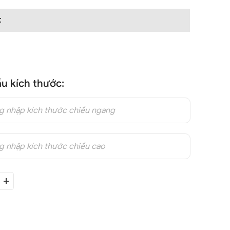
:
u kích thước:
+