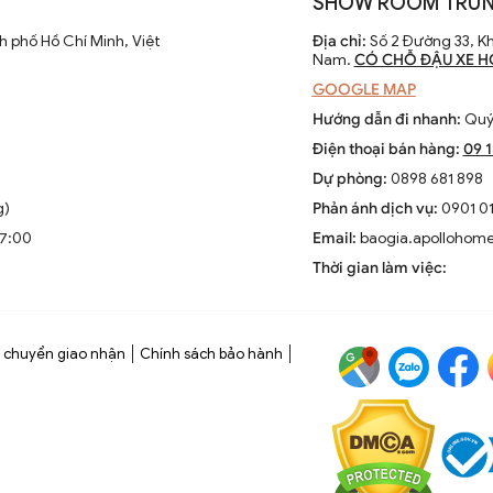
SHOW ROOM TRƯN
 phố Hồ Chí Minh, Việt
Địa chỉ:
Số 2 Đường 33, Kh
Nam.
CÓ CHỖ ĐẬU XE H
GOOGLE MAP
Hướng dẫn đi nhanh:
Quý 
Điện thoại bán hàng:
09 
Dự phòng:
0898 681 898
g)
Phản ánh dịch vụ:
0901 01
17:00
Email:
baogia.apollohom
Thời gian làm việc:
 chuyển giao nhận
Chính sách bảo hành