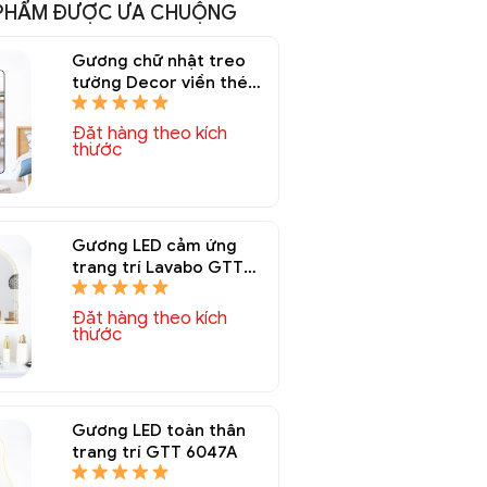
PHẨM ĐƯỢC ƯA CHUỘNG
Gương chữ nhật treo
tường Decor viền thép
sơn tĩnh điện GTT
6013A
Đặt hàng theo kích
thước
Gương LED cảm ứng
trang trí Lavabo GTT
6050A
Đặt hàng theo kích
thước
Gương LED toàn thân
trang trí GTT 6047A