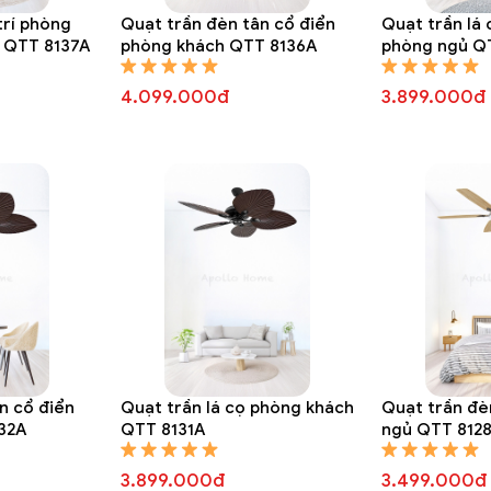
trí phòng
Quạt trần đèn tân cổ điển
Quạt trần lá
 QTT 8137A
phòng khách QTT 8136A
phòng ngủ Q
4.099.000đ
3.899.000đ
n cổ điển
Quạt trần lá cọ phòng khách
Quạt trần đè
32A
QTT 8131A
ngủ QTT 812
3.899.000đ
3.499.000đ