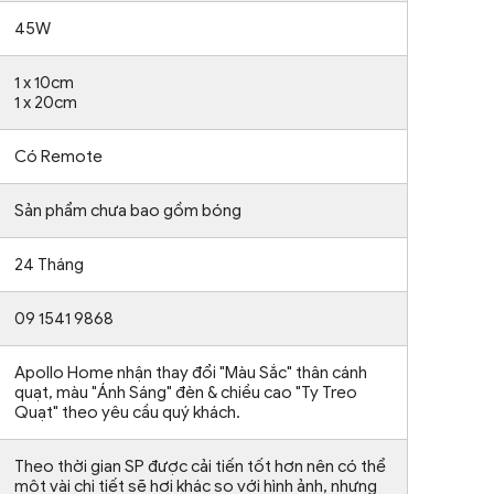
45W
1 x 10cm
1 x 20cm
Có Remote
Sản phẩm chưa bao gồm bóng
24 Tháng
09 1541 9868
Apollo Home nhận thay đổi "Màu Sắc" thân cánh
quạt, màu "Ánh Sáng" đèn & chiều cao "Ty Treo
Quạt" theo yêu cầu quý khách.
Theo thời gian SP được cải tiến tốt hơn nên có thể
một vài chi tiết sẽ hơi khác so với hình ảnh, nhưng