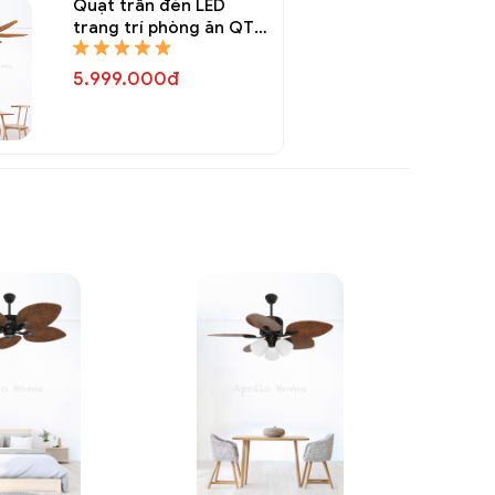
Quạt trần đèn LED
trang trí phòng ăn QTT
8144A
5.999.000đ