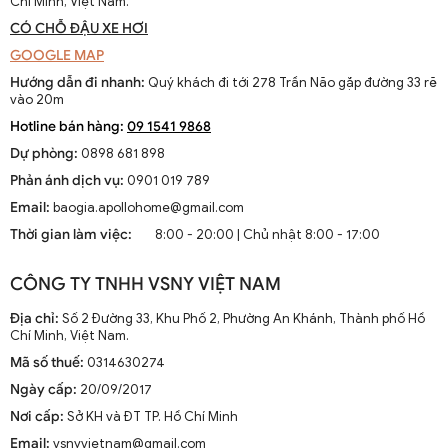
Chí Minh, Việt Nam.
CÓ CHỖ ĐẬU XE HƠI
GOOGLE MAP
Hướng dẫn đi nhanh:
Quý khách đi tới 278 Trần Não gặp đường 33 rẽ
vào 20m
Hotline bán hàng:
09 1541 9868
Dự phòng:
0898 681 898
Phản ánh dịch vụ:
0901 019 789
Email:
baogia.apollohome@gmail.com
Thời gian làm việc:
8:00 - 20:00 | Chủ nhật 8:00 - 17:00
CÔNG TY TNHH VSNY VIỆT NAM
Địa chỉ:
Số 2 Đường 33, Khu Phố 2, Phường An Khánh, Thành phố Hồ
Chí Minh, Việt Nam.
Mã số thuế:
0314630274
Ngày cấp:
20/09/2017
Nơi cấp:
Sở KH và ĐT TP. Hồ Chí Minh
Email:
vsnyvietnam@gmail.com