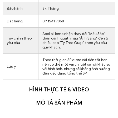
Bảo hành
24 Tháng
Đặt hàng
09 1541 9868
Apollo Home nhận thay đổi "Màu Sắc"
Tùy chỉnh theo
thân cánh quạt, màu "Ánh Sáng" đèn &
yêu cầu
chiều cao "Ty Treo Quạt" theo yêu cầu
quý khách.
Theo thời gian SP được cải tiến tốt hơn
nên có thể một vài chi tiết sẽ hơi khác so
Lưu ý
với hình ảnh, nhưng sẽ không ảnh hưởng
đến kiểu dáng tổng thể SP
HÌNH THỰC TẾ & VIDEO
MÔ TẢ SẢN PHẨM