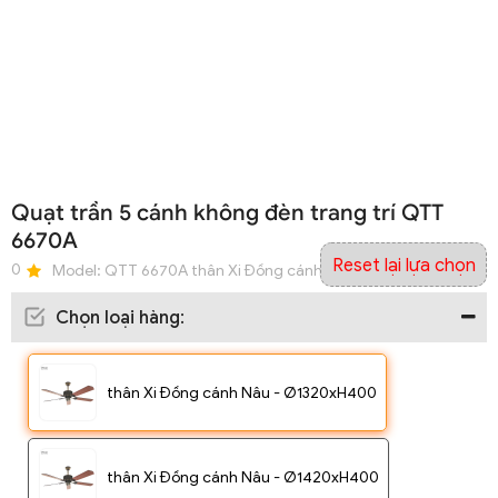
Quạt trần 5 cánh không đèn trang trí QTT
6670A
Reset lại lựa chọn
0
Model:
QTT 6670A thân Xi Đồng cánh Nâu - Ø1320xH400
Chọn loại hàng
:
thân Xi Đồng cánh Nâu - Ø1320xH400
thân Xi Đồng cánh Nâu - Ø1420xH400