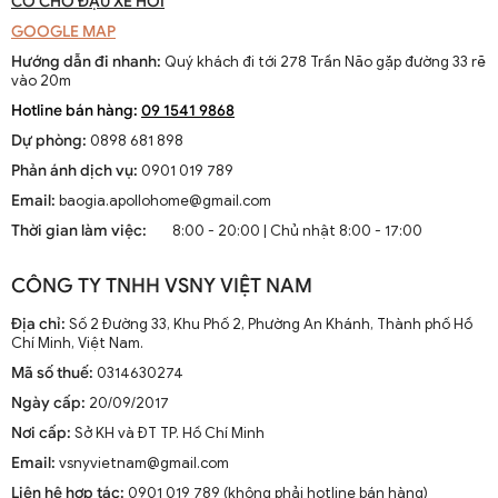
CÓ CHỖ ĐẬU XE HƠI
GOOGLE MAP
Hướng dẫn đi nhanh:
Quý khách đi tới 278 Trần Não gặp đường 33 rẽ
vào 20m
Hotline bán hàng:
09 1541 9868
Dự phòng:
0898 681 898
Phản ánh dịch vụ:
0901 019 789
Email:
baogia.apollohome@gmail.com
Thời gian làm việc:
8:00 - 20:00 | Chủ nhật 8:00 - 17:00
CÔNG TY TNHH VSNY VIỆT NAM
Địa chỉ:
Số 2 Đường 33, Khu Phố 2, Phường An Khánh, Thành phố Hồ
Chí Minh, Việt Nam.
Mã số thuế:
0314630274
Ngày cấp:
20/09/2017
Nơi cấp:
Sở KH và ĐT TP. Hồ Chí Minh
Email:
vsnyvietnam@gmail.com
Liên hệ hợp tác:
0901 019 789 (không phải hotline bán hàng)