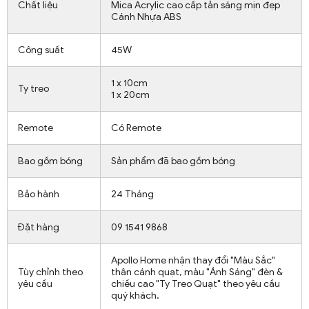
Chất liệu
Mica Acrylic cao cấp tản sáng mịn đẹp
Cánh Nhựa ABS
Công suất
45W
1 x 10cm
Ty treo
1 x 20cm
Remote
Có Remote
Bao gồm bóng
Sản phẩm đã bao gồm bóng
Bảo hành
24 Tháng
Đặt hàng
09 1541 9868
Apollo Home nhận thay đổi "Màu Sắc"
Tùy chỉnh theo
thân cánh quạt, màu "Ánh Sáng" đèn &
yêu cầu
chiều cao "Ty Treo Quạt" theo yêu cầu
quý khách.