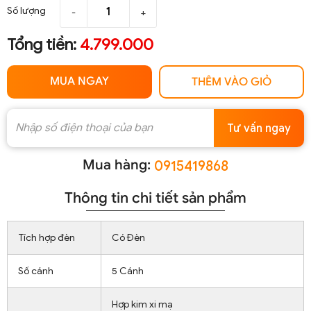
Số lượng
-
+
Tổng tiền:
4.799.000
MUA NGAY
THÊM VÀO GIỎ
Tư vấn ngay
Mua hàng:
0915419868
Thông tin chi tiết sản phẩm
Tích hợp đèn
Có Đèn
Số cánh
5 Cánh
Hợp kim xi mạ