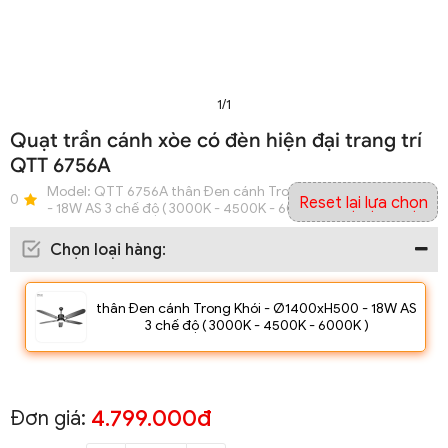
1/1
Quạt trần cánh xòe có đèn hiện đại trang trí
QTT 6756A
Model:
QTT 6756A thân Đen cánh Trong Khói - Ø1400xH500
0
Reset lại lựa chọn
- 18W AS 3 chế độ ( 3000K - 4500K - 6000K )
Chọn loại hàng
:
thân Đen cánh Trong Khói - Ø1400xH500 - 18W AS
3 chế độ ( 3000K - 4500K - 6000K )
4.799.000đ
Đơn giá: