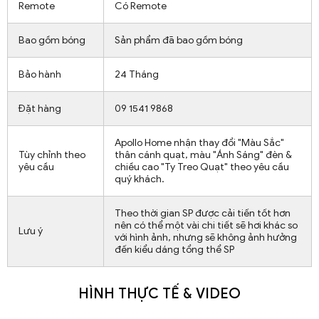
Remote
Có Remote
Bao gồm bóng
Sản phẩm đã bao gồm bóng
Bảo hành
24 Tháng
Đặt hàng
09 1541 9868
Apollo Home nhận thay đổi "Màu Sắc"
Tùy chỉnh theo
thân cánh quạt, màu "Ánh Sáng" đèn &
yêu cầu
chiều cao "Ty Treo Quạt" theo yêu cầu
quý khách.
Theo thời gian SP được cải tiến tốt hơn
nên có thể một vài chi tiết sẽ hơi khác so
Lưu ý
với hình ảnh, nhưng sẽ không ảnh hưởng
đến kiểu dáng tổng thể SP
HÌNH THỰC TẾ & VIDEO