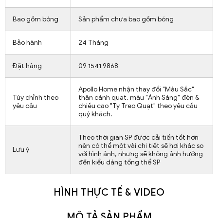
Bao gồm bóng
Sản phẩm chưa bao gồm bóng
Bảo hành
24 Tháng
Đặt hàng
09 1541 9868
Apollo Home nhận thay đổi "Màu Sắc"
Tùy chỉnh theo
thân cánh quạt, màu "Ánh Sáng" đèn &
yêu cầu
chiều cao "Ty Treo Quạt" theo yêu cầu
quý khách.
Theo thời gian SP được cải tiến tốt hơn
nên có thể một vài chi tiết sẽ hơi khác so
Lưu ý
với hình ảnh, nhưng sẽ không ảnh hưởng
đến kiểu dáng tổng thể SP
HÌNH THỰC TẾ & VIDEO
MÔ TẢ SẢN PHẨM