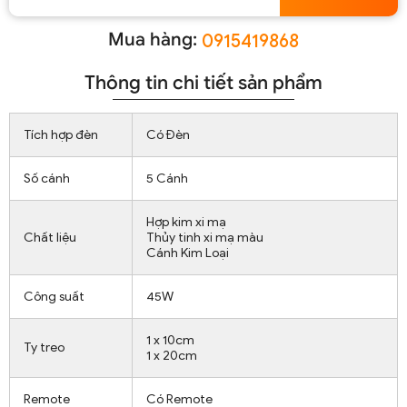
Mua hàng:
0915419868
Thông tin chi tiết sản phẩm
Tích hợp đèn
Có Đèn
Số cánh
5 Cánh
Hợp kim xi mạ
Chất liệu
Thủy tinh xi mạ màu
Cánh Kim Loại
Công suất
45W
1 x 10cm
Ty treo
1 x 20cm
Remote
Có Remote