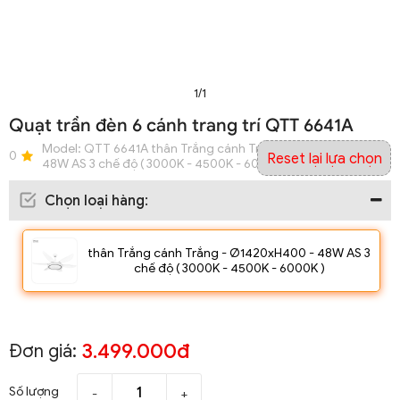
1/1
Quạt trần đèn 6 cánh trang trí QTT 6641A
Model:
QTT 6641A thân Trắng cánh Trắng - Ø1420xH400 -
0
Reset lại lựa chọn
48W AS 3 chế độ ( 3000K - 4500K - 6000K )
Chọn loại hàng
:
thân Trắng cánh Trắng - Ø1420xH400 - 48W AS 3
chế độ ( 3000K - 4500K - 6000K )
3.499.000đ
Đơn giá:
Số lượng
-
+