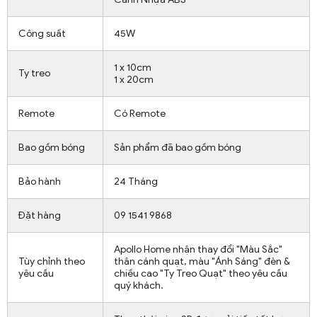
Công suất
45W
1 x 10cm
Ty treo
1 x 20cm
Remote
Có Remote
Bao gồm bóng
Sản phẩm đã bao gồm bóng
Bảo hành
24 Tháng
Đặt hàng
09 1541 9868
Apollo Home nhận thay đổi "Màu Sắc"
Tùy chỉnh theo
thân cánh quạt, màu "Ánh Sáng" đèn &
yêu cầu
chiều cao "Ty Treo Quạt" theo yêu cầu
quý khách.