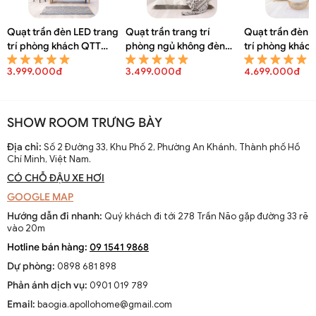
Quạt trần đèn LED trang
Quạt trần trang trí
Quạt trần đèn 
trí phòng khách QTT
phòng ngủ không đèn
trí phòng khác
8150A
QTT 8148A
8146A
3.999.000đ
3.499.000đ
4.699.000đ
SHOW ROOM TRƯNG BÀY
Địa chỉ:
Số 2 Đường 33, Khu Phố 2, Phường An Khánh, Thành phố Hồ
Chí Minh, Việt Nam.
CÓ CHỖ ĐẬU XE HƠI
GOOGLE MAP
Hướng dẫn đi nhanh:
Quý khách đi tới 278 Trần Não gặp đường 33 rẽ
vào 20m
Hotline bán hàng:
09 1541 9868
Dự phòng:
0898 681 898
Phản ánh dịch vụ:
0901 019 789
Email:
baogia.apollohome@gmail.com