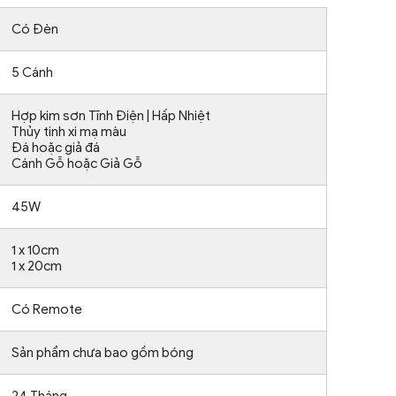
Có Đèn
5 Cánh
Hợp kim sơn Tĩnh Điện | Hấp Nhiệt
Thủy tinh xi mạ màu
Đá hoặc giả đá
Cánh Gỗ hoặc Giả Gỗ
45W
1 x 10cm
1 x 20cm
Có Remote
Sản phẩm chưa bao gồm bóng
24 Tháng