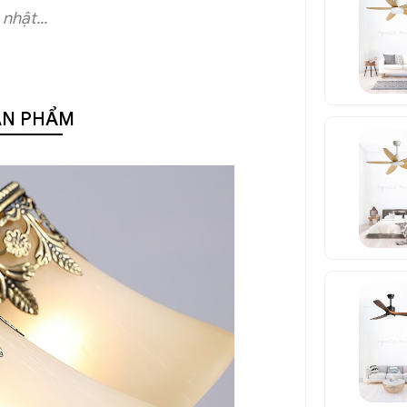
nhật...
ẢN PHẨM