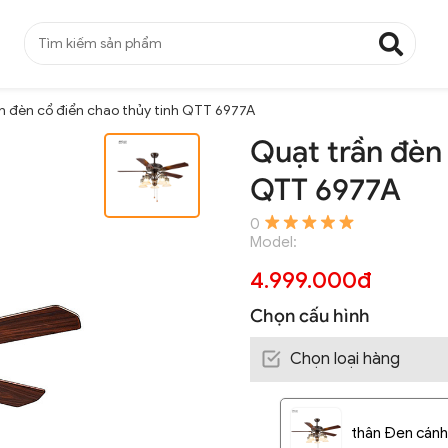
n đèn cổ điển chao thủy tinh QTT 6977A
Quạt trần đèn 
QTT 6977A
0
Model:
4.999.000đ
Chọn cấu hình
Chọn loại hàng
thân Đen cánh