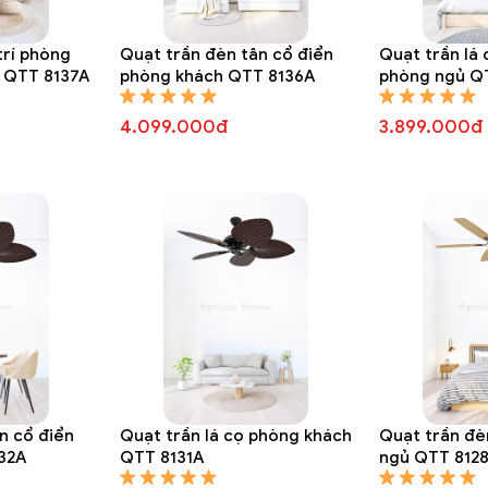
hao thủy tinh QTT 6977A
trí phòng
Quạt trần đèn tân cổ điển
Quạt trần lá
 QTT 8137A
phòng khách QTT 8136A
phòng ngủ Q
4.099.000đ
3.899.000đ
n cổ điển
Quạt trần lá cọ phòng khách
Quạt trần đè
32A
QTT 8131A
ngủ QTT 812