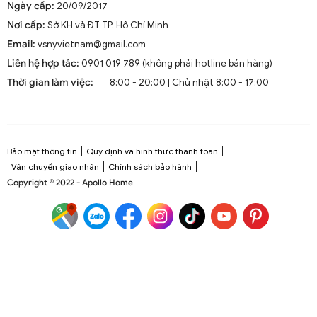
Ngày cấp:
20/09/2017
Quạt trần đèn cổ điển có đèn lồng QTT 6976A
Nơi cấp:
Sở KH và ĐT TP. Hồ Chí Minh
Email:
vsnyvietnam@gmail.com
Liên hệ hợp tác:
0901 019 789 (không phải hotline bán hàng)
Thời gian làm việc:
8:00 - 20:00 | Chủ nhật 8:00 - 17:00
Bảo mật thông tin
Quy định và hình thức thanh toán
Vận chuyển giao nhận
Chính sách bảo hành
Copyright © 2022 - Apollo Home