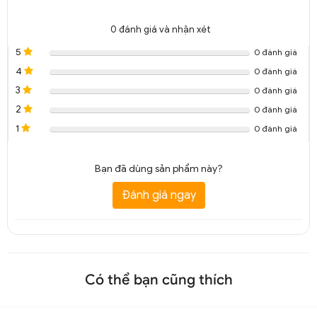
0
đánh giá và nhận xét
5
0 đánh giá
4
0 đánh giá
3
0 đánh giá
2
0 đánh giá
Quạt trần đèn cổ điển có đèn lồng QTT 6976A
1
0 đánh giá
Bạn đã dùng sản phẩm này?
Đánh giá ngay
Có thể bạn cũng thích