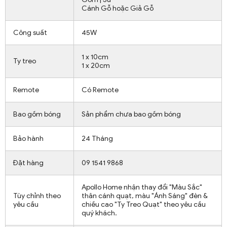
Cánh Gỗ hoặc Giả Gỗ
Công suất
45W
1 x 10cm
Ty treo
1 x 20cm
Remote
Có Remote
Bao gồm bóng
Sản phẩm chưa bao gồm bóng
Bảo hành
24 Tháng
Đặt hàng
09 1541 9868
Apollo Home nhận thay đổi "Màu Sắc"
Tùy chỉnh theo
thân cánh quạt, màu "Ánh Sáng" đèn &
yêu cầu
chiều cao "Ty Treo Quạt" theo yêu cầu
quý khách.