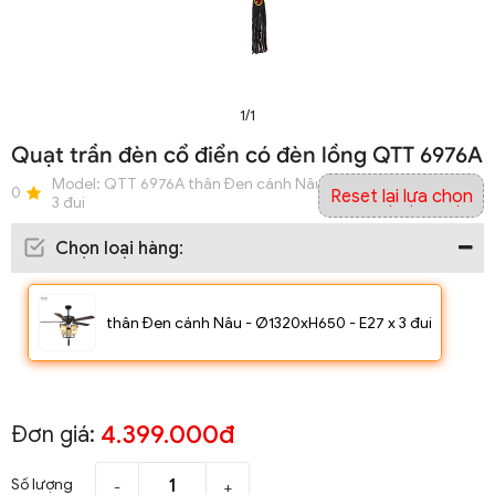
1/1
Quạt trần đèn cổ điển có đèn lồng QTT 6976A
Model:
QTT 6976A thân Đen cánh Nâu - Ø1320xH650 - E27 x
0
Reset lại lựa chọn
3 đui
Chọn loại hàng
:
thân Đen cánh Nâu - Ø1320xH650 - E27 x 3 đui
4.399.000đ
Đơn giá:
Số lượng
-
+