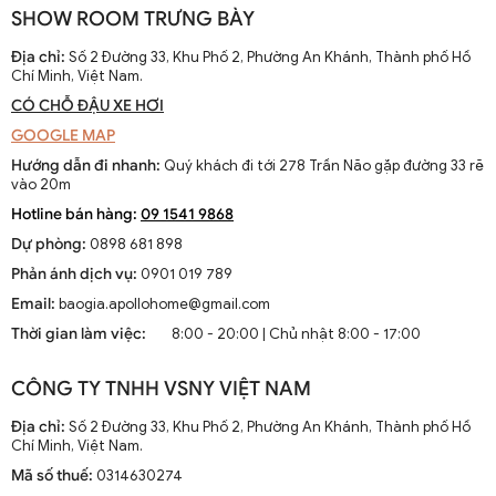
SHOW ROOM TRƯNG BÀY
Địa chỉ:
Số 2 Đường 33, Khu Phố 2, Phường An Khánh, Thành phố Hồ
Chí Minh, Việt Nam.
Quạt trần đèn cổ điển có đèn lồng QTT 6976A
CÓ CHỖ ĐẬU XE HƠI
GOOGLE MAP
Hướng dẫn đi nhanh:
Quý khách đi tới 278 Trần Não gặp đường 33 rẽ
vào 20m
Hotline bán hàng:
09 1541 9868
Dự phòng:
0898 681 898
Phản ánh dịch vụ:
0901 019 789
Email:
baogia.apollohome@gmail.com
Thời gian làm việc:
8:00 - 20:00 | Chủ nhật 8:00 - 17:00
CÔNG TY TNHH VSNY VIỆT NAM
Địa chỉ:
Số 2 Đường 33, Khu Phố 2, Phường An Khánh, Thành phố Hồ
Chí Minh, Việt Nam.
Mã số thuế:
0314630274