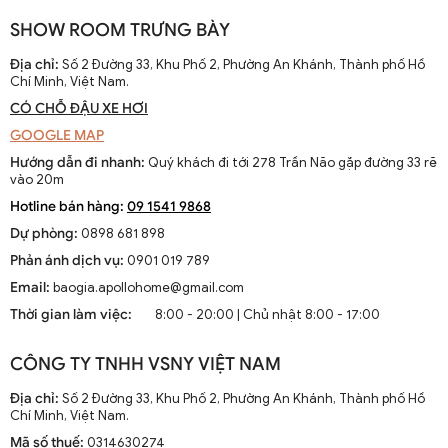
SHOW ROOM TRƯNG BÀY
Quạt trần không đèn cổ điển cánh lá trang trí QTT 6664A
Địa chỉ:
Số 2 Đường 33, Khu Phố 2, Phường An Khánh, Thành phố Hồ
Chí Minh, Việt Nam.
CÓ CHỖ ĐẬU XE HƠI
GOOGLE MAP
Hướng dẫn đi nhanh:
Quý khách đi tới 278 Trần Não gặp đường 33 rẽ
vào 20m
Hotline bán hàng:
09 1541 9868
Dự phòng:
0898 681 898
Phản ánh dịch vụ:
0901 019 789
Email:
baogia.apollohome@gmail.com
Thời gian làm việc:
8:00 - 20:00 | Chủ nhật 8:00 - 17:00
CÔNG TY TNHH VSNY VIỆT NAM
Địa chỉ:
Số 2 Đường 33, Khu Phố 2, Phường An Khánh, Thành phố Hồ
Chí Minh, Việt Nam.
Mã số thuế:
0314630274