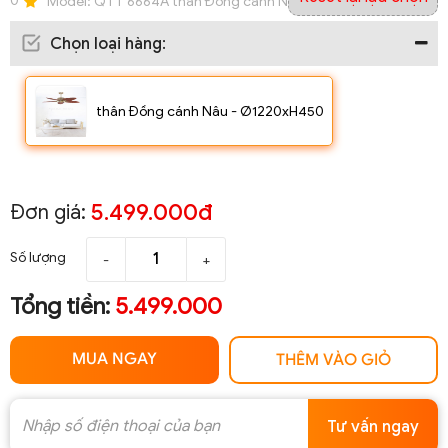
0
Model:
QTT 6664A thân Đồng cánh Nâu - Ø1220xH450
Chọn loại hàng
:
thân Đồng cánh Nâu - Ø1220xH450
5.499.000đ
Đơn giá:
Số lượng
-
+
Tổng tiền:
5.499.000
MUA NGAY
THÊM VÀO GIỎ
Tư vấn ngay