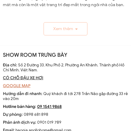
mát mà còn là một vật trang trí đẹp mắt trong ngôi nhà của bạn.
1.1. Lịch Sử và Sự Phát Triển
Xem thêm
Nguồn gốc và xuất xứ của quạt trần cánh dài
Quạt trần cánh dài xuất hiện từ thế kỷ 19, trở thành giải
pháp thông gió hiệu quả ở các khu vực nhiệt đới. Ban đầu
SHOW ROOM TRƯNG BÀY
được làm thủ công và chạy bằng điện từ pin, chúng
nhanh chóng phát triển với sự tiến bộ của công nghệ
Địa chỉ:
Số 2 Đường 33, Khu Phố 2, Phường An Khánh, Thành phố Hồ
Chí Minh, Việt Nam.
điện.
CÓ CHỖ ĐẬU XE HƠI
Sự thay đổi và cải tiến qua các thập kỷ
GOOGLE MAP
Từ những mẫu đơn giản, quạt trần cánh dài đã được cải
Hướng dẫn đi nhanh:
Quý khách đi tới 278 Trần Não gặp đường 33 rẽ
tiến với thiết kế hiện đại, động cơ mạnh mẽ và khả năng
vào 20m
điều chỉnh tốc độ. Các nhà sản xuất không ngừng nghiên
Hotline bán hàng:
09 1541 9868
cứu để nâng cao hiệu suất và thẩm mỹ của sản phẩm.
Dự phòng:
0898 681 898
Xu hướng hiện tại trên thị trường
Phản ánh dịch vụ:
0901 019 789
Hiện nay, quạt trần cánh dài không chỉ là thiết bị làm mát
Email:
baogia.apollohome@gmail.com