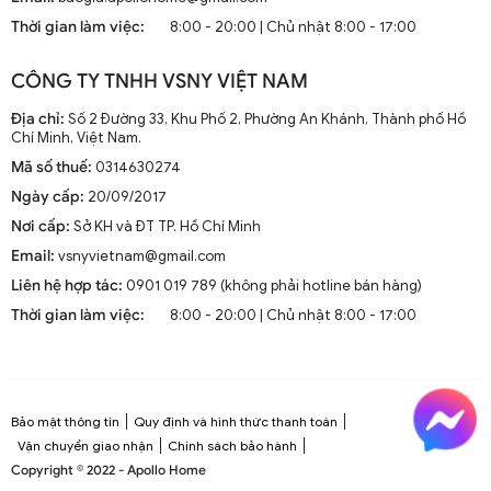
mà còn là phần trang trí sang trọng cho mọi không gian
Thời gian làm việc:
8:00 - 20:00 | Chủ nhật 8:00 - 17:00
sống. Chúng kết hợp công nghệ tiên tiến như điều khiển
từ xa, đèn LED và tích hợp với hệ thống nhà thông minh.
CÔNG TY TNHH VSNY VIỆT NAM
1.2. Cấu Tạo và Nguyên Lý Hoạt Động
Địa chỉ:
Số 2 Đường 33, Khu Phố 2, Phường An Khánh, Thành phố Hồ
Chí Minh, Việt Nam.
Mã số thuế:
0314630274
Cấu trúc tổng thể của quạt trần cánh dài
Ngày cấp:
20/09/2017
Quạt trần cánh dài thường gồm các bộ phận chính: động
Nơi cấp:
Sở KH và ĐT TP. Hồ Chí Minh
cơ, cánh quạt, bộ điều khiển và thân quạt. Các cánh quạt
Email:
vsnyvietnam@gmail.com
được chế tạo từ chất liệu như gỗ, kim loại hoặc
composite để đảm bảo độ bền và hiệu suất.
Liên hệ hợp tác:
0901 019 789 (không phải hotline bán hàng)
Thời gian làm việc:
8:00 - 20:00 | Chủ nhật 8:00 - 17:00
Nguyên lý hoạt động cơ bản
Quạt trần hoạt động dựa trên nguyên lý cung cấp luồng
không khí mát mẻ thông qua sự quay của cánh quạt.
Động cơ điện làm quay các cánh quạt, tạo ra dòng không
Bảo mật thông tin
Quy định và hình thức thanh toán
khí tuần hoàn trong không gian phòng.
Vận chuyển giao nhận
Chính sách bảo hành
Copyright © 2022 - Apollo Home
Công nghệ tiên tiến tích hợp