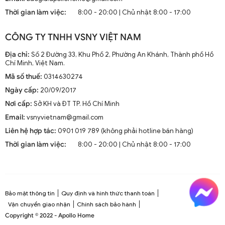
mà còn là phần trang trí sang trọng cho mọi không gian
Thời gian làm việc:
8:00 - 20:00 | Chủ nhật 8:00 - 17:00
sống. Chúng kết hợp công nghệ tiên tiến như điều khiển
từ xa, đèn LED và tích hợp với hệ thống nhà thông minh.
CÔNG TY TNHH VSNY VIỆT NAM
1.2. Cấu Tạo và Nguyên Lý Hoạt Động
Địa chỉ:
Số 2 Đường 33, Khu Phố 2, Phường An Khánh, Thành phố Hồ
Chí Minh, Việt Nam.
Mã số thuế:
0314630274
Cấu trúc tổng thể của quạt trần cánh dài
Ngày cấp:
20/09/2017
Quạt trần cánh dài thường gồm các bộ phận chính: động
Nơi cấp:
Sở KH và ĐT TP. Hồ Chí Minh
cơ, cánh quạt, bộ điều khiển và thân quạt. Các cánh quạt
Email:
vsnyvietnam@gmail.com
được chế tạo từ chất liệu như gỗ, kim loại hoặc
composite để đảm bảo độ bền và hiệu suất.
Liên hệ hợp tác:
0901 019 789 (không phải hotline bán hàng)
Thời gian làm việc:
8:00 - 20:00 | Chủ nhật 8:00 - 17:00
Nguyên lý hoạt động cơ bản
Quạt trần hoạt động dựa trên nguyên lý cung cấp luồng
không khí mát mẻ thông qua sự quay của cánh quạt.
Động cơ điện làm quay các cánh quạt, tạo ra dòng không
Bảo mật thông tin
Quy định và hình thức thanh toán
khí tuần hoàn trong không gian phòng.
Vận chuyển giao nhận
Chính sách bảo hành
Copyright © 2022 - Apollo Home
Công nghệ tiên tiến tích hợp