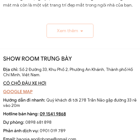
mát mà còn là một vật trang trí đẹp mắt trong ngôi nhà của bạn.
1.1. Lịch Sử và Sự Phát Triển
Xem thêm
Nguồn gốc và xuất xứ của quạt trần cánh dài
Quạt trần cánh dài xuất hiện từ thế kỷ 19, trở thành giải
pháp thông gió hiệu quả ở các khu vực nhiệt đới. Ban đầu
SHOW ROOM TRƯNG BÀY
được làm thủ công và chạy bằng điện từ pin, chúng
nhanh chóng phát triển với sự tiến bộ của công nghệ
Địa chỉ:
Số 2 Đường 33, Khu Phố 2, Phường An Khánh, Thành phố Hồ
Chí Minh, Việt Nam.
điện.
CÓ CHỖ ĐẬU XE HƠI
Sự thay đổi và cải tiến qua các thập kỷ
GOOGLE MAP
Từ những mẫu đơn giản, quạt trần cánh dài đã được cải
Hướng dẫn đi nhanh:
Quý khách đi tới 278 Trần Não gặp đường 33 rẽ
tiến với thiết kế hiện đại, động cơ mạnh mẽ và khả năng
vào 20m
điều chỉnh tốc độ. Các nhà sản xuất không ngừng nghiên
Hotline bán hàng:
09 1541 9868
cứu để nâng cao hiệu suất và thẩm mỹ của sản phẩm.
Dự phòng:
0898 681 898
Xu hướng hiện tại trên thị trường
Phản ánh dịch vụ:
0901 019 789
Hiện nay, quạt trần cánh dài không chỉ là thiết bị làm mát
Email:
baogia.apollohome@gmail.com