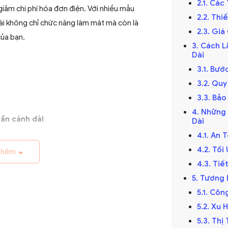
2.1. Các
giảm chi phí hóa đơn điện. Với nhiều mẫu
2.2. Th
ài không chỉ chức năng làm mát mà còn là
2.3. Gi
của bạn.
3. Cách L
Dài
3.1. Bướ
3.2. Qu
3.3. Bảo
4. Những
ần cánh dài
Dài
4.1. An 
ế kỷ 19, trở thành giải pháp thông gió hiệu
4.2. Tố
 đầu được làm thủ công và chạy bằng điện
thêm
4.3. Ti
riển với sự tiến bộ của công nghệ điện.
5. Tương 
5.1. Cô
5.2. Xu
5.3. Th