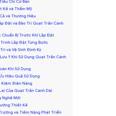
 Tiêu Chí Cơ Bản
iết Kế và Thẩm Mỹ
á Cả và Thương Hiệu
ắp Đặt và Bảo Trì Quạt Trần Cánh
c Chuẩn Bị Trước Khi Lắp Đặt
y Trình Lắp Đặt Từng Bước
 Trì và Vệ Sinh Định Kỳ
 Lưu Ý Khi Sử Dụng Quạt Trần Cánh
Toàn Khi Sử Dụng
i Ưu Hiệu Quả Sử Dụng
ết Kiệm Điện Năng
Lai Của Quạt Trần Cánh Dài
ng Nghệ Mới
 Hướng Thiết Kế
ị Trường và Tiềm Năng Phát Triển