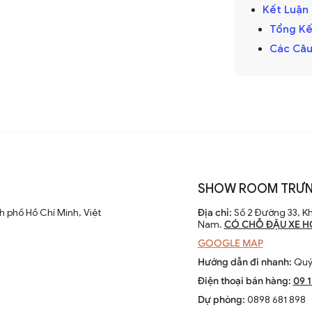
hập kỷ
Kết Luận
cánh dài đã được cải tiến với thiết kế hiện
Tổng Kế
 điều chỉnh tốc độ. Các nhà sản xuất
Các Câu
 cao hiệu suất và thẩm mỹ của sản phẩm.
 chỉ là thiết bị làm mát mà còn là phần
SHOW ROOM TRƯN
ông gian sống. Chúng kết hợp công nghệ
 phố Hồ Chí Minh, Việt
Địa chỉ:
Số 2 Đường 33, Kh
èn LED và tích hợp với hệ thống nhà thông
Nam.
CÓ CHỖ ĐẬU XE H
GOOGLE MAP
Hướng dẫn đi nhanh:
Quý 
Điện thoại bán hàng:
09 
Dự phòng:
0898 681 898