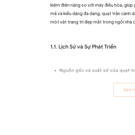
kiệm điện năng so với máy điều hòa, giúp 
mã và kiểu dáng đa dạng, quạt trần cánh d
một vật trang trí đẹp mắt trong ngôi nhà 
1.1. Lịch Sử và Sự Phát Triển
Nguồn gốc và xuất xứ của quạt tr
Quạt trần cánh dài xuất hiện từ th
quả ở các khu vực nhiệt đới. Ban
Xem 
từ pin, chúng nhanh chóng phát t