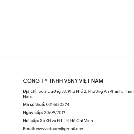
Sự thay đổi và cải tiến qua các t
Từ những mẫu đơn giản, quạt trần 
đại, động cơ mạnh mẽ và khả năng
không ngừng nghiên cứu để nâng
Xu hướng hiện tại trên thị trường
Hiện nay, quạt trần cánh dài không
CÔNG TY TNHH VSNY VIỆT NAM
trang trí sang trọng cho mọi kh
Địa chỉ:
Số 2 Đường 33, Khu Phố 2, Phường An Khánh, Thành
tiên tiến như điều khiển từ xa, đ
Nam.
minh.
Mã số thuế:
0314630274
Ngày cấp:
20/09/2017
Nơi cấp:
Sở KH và ĐT TP. Hồ Chí Minh
Email:
vsnyvietnam@gmail.com