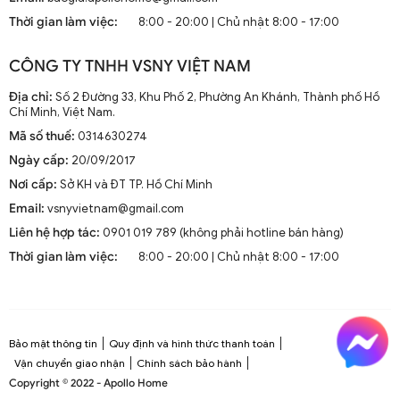
mà còn là phần trang trí sang trọng cho mọi không gian
Thời gian làm việc:
8:00 - 20:00 | Chủ nhật 8:00 - 17:00
sống. Chúng kết hợp công nghệ tiên tiến như điều khiển
từ xa, đèn LED và tích hợp với hệ thống nhà thông minh.
CÔNG TY TNHH VSNY VIỆT NAM
1.2. Cấu Tạo và Nguyên Lý Hoạt Động
Địa chỉ:
Số 2 Đường 33, Khu Phố 2, Phường An Khánh, Thành phố Hồ
Chí Minh, Việt Nam.
Mã số thuế:
0314630274
Cấu trúc tổng thể của quạt trần cánh dài
Ngày cấp:
20/09/2017
Quạt trần cánh dài thường gồm các bộ phận chính: động
Nơi cấp:
Sở KH và ĐT TP. Hồ Chí Minh
cơ, cánh quạt, bộ điều khiển và thân quạt. Các cánh quạt
Email:
vsnyvietnam@gmail.com
được chế tạo từ chất liệu như gỗ, kim loại hoặc
composite để đảm bảo độ bền và hiệu suất.
Liên hệ hợp tác:
0901 019 789 (không phải hotline bán hàng)
Thời gian làm việc:
8:00 - 20:00 | Chủ nhật 8:00 - 17:00
Nguyên lý hoạt động cơ bản
Quạt trần hoạt động dựa trên nguyên lý cung cấp luồng
không khí mát mẻ thông qua sự quay của cánh quạt.
Động cơ điện làm quay các cánh quạt, tạo ra dòng không
Bảo mật thông tin
Quy định và hình thức thanh toán
khí tuần hoàn trong không gian phòng.
Vận chuyển giao nhận
Chính sách bảo hành
Copyright © 2022 - Apollo Home
Công nghệ tiên tiến tích hợp