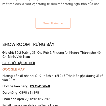
mát mà còn là một vật trang trí đẹp mắt trong ngôi nhà của bạn.
1.1. Lịch Sử và Sự Phát Triển
Xem thêm
Nguồn gốc và xuất xứ của quạt trần cánh dài
Quạt trần cánh dài xuất hiện từ thế kỷ 19, trở thành giải
pháp thông gió hiệu quả ở các khu vực nhiệt đới. Ban đầu
SHOW ROOM TRƯNG BÀY
được làm thủ công và chạy bằng điện từ pin, chúng
nhanh chóng phát triển với sự tiến bộ của công nghệ
Địa chỉ:
Số 2 Đường 33, Khu Phố 2, Phường An Khánh, Thành phố Hồ
Chí Minh, Việt Nam.
điện.
CÓ CHỖ ĐẬU XE HƠI
Sự thay đổi và cải tiến qua các thập kỷ
GOOGLE MAP
Từ những mẫu đơn giản, quạt trần cánh dài đã được cải
Hướng dẫn đi nhanh:
Quý khách đi tới 278 Trần Não gặp đường 33 rẽ
tiến với thiết kế hiện đại, động cơ mạnh mẽ và khả năng
vào 20m
điều chỉnh tốc độ. Các nhà sản xuất không ngừng nghiên
Hotline bán hàng:
09 1541 9868
cứu để nâng cao hiệu suất và thẩm mỹ của sản phẩm.
Dự phòng:
0898 681 898
Xu hướng hiện tại trên thị trường
Phản ánh dịch vụ:
0901 019 789
Hiện nay, quạt trần cánh dài không chỉ là thiết bị làm mát
Email:
baogia.apollohome@gmail.com