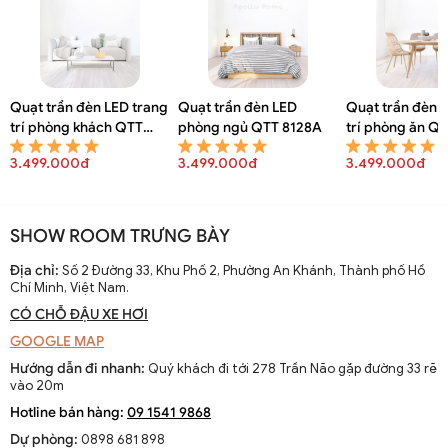
Quạt trần đèn LED trang
Quạt trần đèn LED
Quạt trần đèn 
trí phòng khách QTT
phòng ngủ QTT 8128A
trí phòng ăn Q
8130A
3.499.000đ
3.499.000đ
3.499.000đ
SHOW ROOM TRƯNG BÀY
Quạt trần đèn LED hiện đại ốp trần trang trí phòng ngủ chung cư
Địa chỉ:
Số 2 Đường 33, Khu Phố 2, Phường An Khánh, Thành phố Hồ
QTT 6567A
Chí Minh, Việt Nam.
CÓ CHỖ ĐẬU XE HƠI
GOOGLE MAP
Hướng dẫn đi nhanh:
Quý khách đi tới 278 Trần Não gặp đường 33 rẽ
vào 20m
Hotline bán hàng:
09 1541 9868
Dự phòng:
0898 681 898