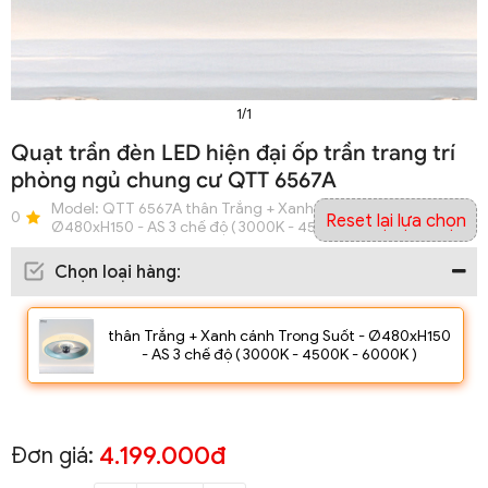
1/1
Quạt trần đèn LED hiện đại ốp trần trang trí
phòng ngủ chung cư QTT 6567A
Model:
QTT 6567A thân Trắng + Xanh cánh Trong Suốt -
0
Reset lại lựa chọn
Ø480xH150 - AS 3 chế độ ( 3000K - 4500K - 6000K )
Chọn loại hàng
:
thân Trắng + Xanh cánh Trong Suốt - Ø480xH150
- AS 3 chế độ ( 3000K - 4500K - 6000K )
4.199.000đ
Đơn giá: