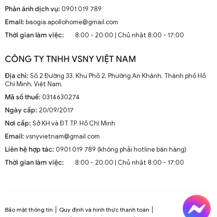
Phản ánh dịch vụ:
0901 019 789
Email:
baogia.apollohome@gmail.com
Thời gian làm việc:
8:00 - 20:00 | Chủ nhật 8:00 - 17:00
CÔNG TY TNHH VSNY VIỆT NAM
Địa chỉ:
Số 2 Đường 33, Khu Phố 2, Phường An Khánh, Thành phố Hồ
Chí Minh, Việt Nam.
Mã số thuế:
0314630274
Ngày cấp:
20/09/2017
Nơi cấp:
Sở KH và ĐT TP. Hồ Chí Minh
Email:
vsnyvietnam@gmail.com
Quạt trần đèn LED hiện đại ốp trần trang trí phòng ngủ chung cư
Liên hệ hợp tác:
0901 019 789 (không phải hotline bán hàng)
QTT 6567A
Thời gian làm việc:
8:00 - 20:00 | Chủ nhật 8:00 - 17:00
Bảo mật thông tin
Quy định và hình thức thanh toán