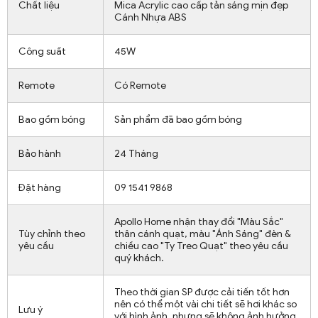
Chất liệu
Mica Acrylic cao cấp tản sáng mịn đẹp
Cánh Nhựa ABS
Công suất
45W
Remote
Có Remote
Bao gồm bóng
Sản phẩm đã bao gồm bóng
Bảo hành
24 Tháng
Đặt hàng
09 1541 9868
Apollo Home nhận thay đổi "Màu Sắc"
Tùy chỉnh theo
thân cánh quạt, màu "Ánh Sáng" đèn &
yêu cầu
chiều cao "Ty Treo Quạt" theo yêu cầu
quý khách.
Theo thời gian SP được cải tiến tốt hơn
nên có thể một vài chi tiết sẽ hơi khác so
Lưu ý
với hình ảnh, nhưng sẽ không ảnh hưởng