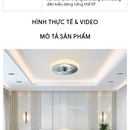
đến kiểu dáng tổng thể SP
HÌNH THỰC TẾ & VIDEO
MÔ TẢ SẢN PHẨM