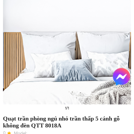
1/1
Quạt trần phòng ngủ nhỏ trần thấp 5 cánh gỗ
không đèn QTT 8018A
Reset lại lựa chọn
0
Model:
QTT 8018A thân Xi Đồng cánh Vàng - Ø900xH240