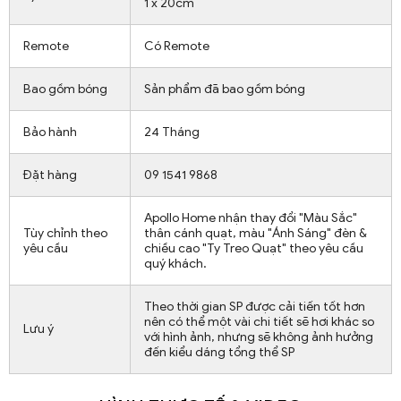
1 x 20cm
Remote
Có Remote
Bao gồm bóng
Sản phẩm đã bao gồm bóng
Bảo hành
24 Tháng
Đặt hàng
09 1541 9868
Apollo Home nhận thay đổi "Màu Sắc"
Tùy chỉnh theo
thân cánh quạt, màu "Ánh Sáng" đèn &
yêu cầu
chiều cao "Ty Treo Quạt" theo yêu cầu
quý khách.
Theo thời gian SP được cải tiến tốt hơn
nên có thể một vài chi tiết sẽ hơi khác so
Lưu ý
với hình ảnh, nhưng sẽ không ảnh hưởng
đến kiểu dáng tổng thể SP