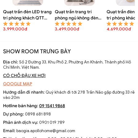
Quạt trần đèn LED trang
Quạt trần trang trí
Quạt trần đèn 
trí phòng khách QTT
phòng ngủ không đèn
trí phòng khác
8150A
QTT 8148A
8146A
3.999.000đ
3.499.000đ
4.699.000đ
SHOW ROOM TRƯNG BÀY
Quạt trần có đèn hiện đại giấu cánh phòng ăn QTT 8055A
Địa chỉ:
Số 2 Đường 33, Khu Phố 2, Phường An Khánh, Thành phố Hồ
Chí Minh, Việt Nam.
CÓ CHỖ ĐẬU XE HƠI
GOOGLE MAP
Hướng dẫn đi nhanh:
Quý khách đi tới 278 Trần Não gặp đường 33 rẽ
vào 20m
Hotline bán hàng:
09 1541 9868
Dự phòng:
0898 681 898
Phản ánh dịch vụ:
0901 019 789
Email:
baogia.apollohome@gmail.com