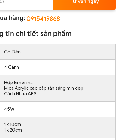
Tư vấn ngay
ua hàng:
0915419868
 tin chi tiết sản phẩm
Có Đèn
4 Cánh
Hợp kim xi mạ
Mica Acrylic cao cấp tản sáng mịn đẹp
Cánh Nhựa ABS
45W
1 x 10cm
1 x 20cm