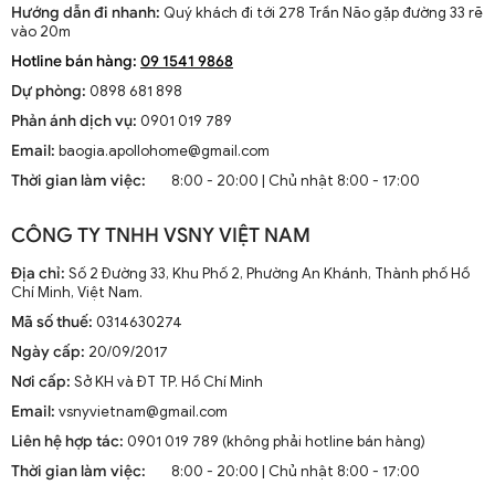
Hướng dẫn đi nhanh:
Quý khách đi tới 278 Trần Não gặp đường 33 rẽ
vào 20m
Hotline bán hàng:
09 1541 9868
Dự phòng:
0898 681 898
Phản ánh dịch vụ:
0901 019 789
Email:
baogia.apollohome@gmail.com
Thời gian làm việc:
8:00 - 20:00 | Chủ nhật 8:00 - 17:00
CÔNG TY TNHH VSNY VIỆT NAM
Địa chỉ:
Số 2 Đường 33, Khu Phố 2, Phường An Khánh, Thành phố Hồ
Chí Minh, Việt Nam.
Mã số thuế:
0314630274
Ngày cấp:
20/09/2017
Nơi cấp:
Sở KH và ĐT TP. Hồ Chí Minh
Email:
vsnyvietnam@gmail.com
Liên hệ hợp tác:
0901 019 789 (không phải hotline bán hàng)
Thời gian làm việc:
8:00 - 20:00 | Chủ nhật 8:00 - 17:00