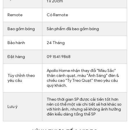
1 x 20cm
Remote
Có Remote
Bao gồm bóng
Sản phẩm đã bao gồm bóng
Bảo hành
24 Tháng
Đặt hàng
09 1541 9868
Apollo Home nhận thay đổi "Màu Sắc"
Tùy chỉnh theo
thân cánh quạt, màu "Ánh Sáng" đèn &
yêu cầu
chiều cao "Ty Treo Quạt" theo yêu cầu
quý khách.
Theo thời gian SP được cải tiến tốt hơn
nên có thể một vài chi tiết sẽ hơi khác so
Lưu ý
với hình ảnh, nhưng sẽ không ảnh hưởng
đến kiểu dáng tổng thể SP