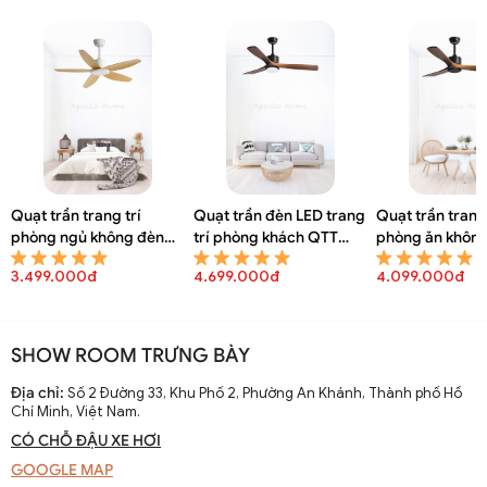
Quạt trần trang trí
Quạt trần đèn LED trang
Quạt trần trang 
phòng ngủ không đèn
trí phòng khách QTT
phòng ăn khôn
QTT 8148A
8146A
QTT 8145A
3.499.000đ
4.699.000đ
4.099.000đ
SHOW ROOM TRƯNG BÀY
Địa chỉ:
Số 2 Đường 33, Khu Phố 2, Phường An Khánh, Thành phố Hồ
Chí Minh, Việt Nam.
CÓ CHỖ ĐẬU XE HƠI
GOOGLE MAP