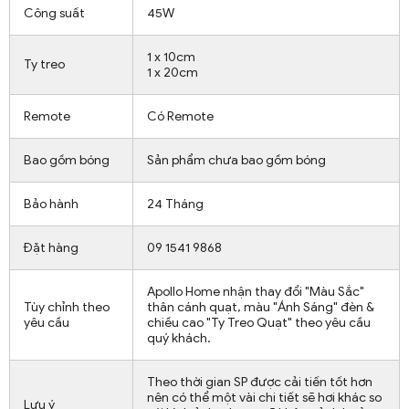
Công suất
45W
1 x 10cm
Ty treo
1 x 20cm
Remote
Có Remote
Bao gồm bóng
Sản phẩm chưa bao gồm bóng
Bảo hành
24 Tháng
Đặt hàng
09 1541 9868
Apollo Home nhận thay đổi "Màu Sắc"
Tùy chỉnh theo
thân cánh quạt, màu "Ánh Sáng" đèn &
yêu cầu
chiều cao "Ty Treo Quạt" theo yêu cầu
quý khách.
Theo thời gian SP được cải tiến tốt hơn
nên có thể một vài chi tiết sẽ hơi khác so
Lưu ý