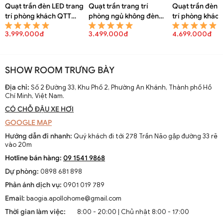
Quạt trần đèn LED trang
Quạt trần trang trí
Quạt trần đèn 
trí phòng khách QTT
phòng ngủ không đèn
trí phòng khác
8150A
QTT 8148A
8146A
3.999.000đ
3.499.000đ
4.699.000đ
SHOW ROOM TRƯNG BÀY
Địa chỉ:
Số 2 Đường 33, Khu Phố 2, Phường An Khánh, Thành phố Hồ
Chí Minh, Việt Nam.
CÓ CHỖ ĐẬU XE HƠI
GOOGLE MAP
Hướng dẫn đi nhanh:
Quý khách đi tới 278 Trần Não gặp đường 33 rẽ
vào 20m
Hotline bán hàng:
09 1541 9868
Dự phòng:
0898 681 898
Phản ánh dịch vụ:
0901 019 789
Email:
baogia.apollohome@gmail.com
Thời gian làm việc:
8:00 - 20:00 | Chủ nhật 8:00 - 17:00