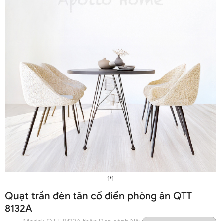
1/1
Quạt trần đèn tân cổ điển phòng ăn QTT
8132A