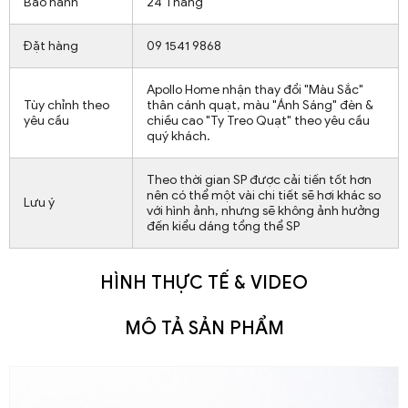
Bảo hành
24 Tháng
Đặt hàng
09 1541 9868
Apollo Home nhận thay đổi "Màu Sắc"
Tùy chỉnh theo
thân cánh quạt, màu "Ánh Sáng" đèn &
yêu cầu
chiều cao "Ty Treo Quạt" theo yêu cầu
quý khách.
Theo thời gian SP được cải tiến tốt hơn
nên có thể một vài chi tiết sẽ hơi khác so
Lưu ý
với hình ảnh, nhưng sẽ không ảnh hưởng
đến kiểu dáng tổng thể SP
HÌNH THỰC TẾ & VIDEO
MÔ TẢ SẢN PHẨM