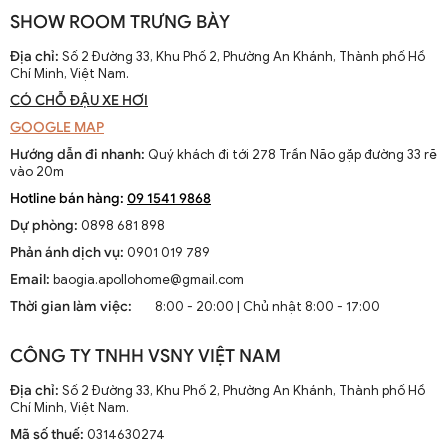
SHOW ROOM TRƯNG BÀY
Quạt trần sát trần 5 cánh không đèn Decor chung cư QTT 8012A
Địa chỉ:
Số 2 Đường 33, Khu Phố 2, Phường An Khánh, Thành phố Hồ
Chí Minh, Việt Nam.
CÓ CHỖ ĐẬU XE HƠI
GOOGLE MAP
Hướng dẫn đi nhanh:
Quý khách đi tới 278 Trần Não gặp đường 33 rẽ
vào 20m
Hotline bán hàng:
09 1541 9868
Dự phòng:
0898 681 898
Phản ánh dịch vụ:
0901 019 789
Email:
baogia.apollohome@gmail.com
Thời gian làm việc:
8:00 - 20:00 | Chủ nhật 8:00 - 17:00
CÔNG TY TNHH VSNY VIỆT NAM
Địa chỉ:
Số 2 Đường 33, Khu Phố 2, Phường An Khánh, Thành phố Hồ
Chí Minh, Việt Nam.
Mã số thuế:
0314630274