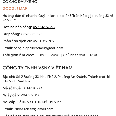
trần giúp không khí được lưu thông tốt hơn trong toàn bộ căn
CÓ CHỖ ĐẬU XE HƠI
phòng.
GOOGLE MAP
Tiết Kiệm Điện Năng
: Quạt trần thường tiêu thụ ít điện năng
Hướng dẫn đi nhanh:
Quý khách đi tới 278 Trần Não gặp đường 33 rẽ
hơn điều hòa, giúp bạn giảm thiểu chi phí điện hàng tháng.
vào 20m
Tính Thẩm Mỹ Cao
: Các mẫu quạt trần hiện nay được thiết
Hotline bán hàng:
09 1541 9868
kế với nhiều phong cách khác nhau từ cổ điển đến hiện đại,
Dự phòng:
0898 681 898
phù hợp với nhiều không gian nội thất khác nhau.
Phản ánh dịch vụ:
0901 019 789
2. Cách Lựa Chọn Quạt Trần Phù Hợp Với Nhu
Cầu Của Bạn
Email:
baogia.apollohome@gmail.com
Thời gian làm việc:
8:00 - 20:00 | Chủ nhật 8:00 - 17:00
Khi quyết định mua quạt trần, có một số yếu tố quan trọng mà bạn
cần xem xét để đảm bảo rằng bạn chọn được sản phẩm phù hợp
CÔNG TY TNHH VSNY VIỆT NAM
nhất với nhu cầu và sở thích cá nhân.
Địa chỉ:
Số 2 Đường 33, Khu Phố 2, Phường An Khánh, Thành phố Hồ
2.1. Kích Thước Quạt Trần
Chí Minh, Việt Nam.
Mã số thuế:
0314630274
Kích thước của quạt trần là yếu tố quan trọng đầu tiên cần xem
xét. Kích thước này thường được đo bằng đường kính của cánh
Ngày cấp:
20/09/2017
quạt. Bạn cần chọn kích thước quạt phù hợp với diện tích phòng để
Nơi cấp:
Sở KH và ĐT TP. Hồ Chí Minh
đảm bảo hiệu quả làm mát.
Email:
vsnyvietnam@gmail.com
Kích thước quạt trần
được đo bằng sải cánh, tức là khoảng