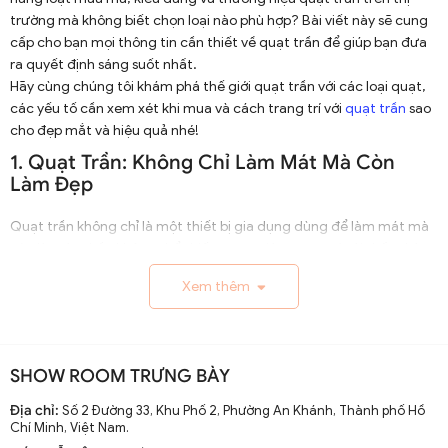
trường mà không biết chọn loại nào phù hợp? Bài viết này sẽ cung
cấp cho bạn mọi thông tin cần thiết về quạt trần để giúp bạn đưa
ra quyết định sáng suốt nhất.
Hãy cùng chúng tôi khám phá thế giới quạt trần với các loại quạt,
các yếu tố cần xem xét khi mua và cách trang trí với
quạt trần
sao
cho đẹp mắt và hiệu quả nhé!
1. Quạt Trần: Không Chỉ Làm Mát Mà Còn
Làm Đẹp
Quạt trần không chỉ là một thiết bị gia dụng dùng để làm mát mà
còn là một phần không thể thiếu trong việc trang trí nội thất nhà
cửa. Với thiết kế đa dạng và phong phú, quạt trần có thể biến
Xem thêm
chiếc trần nhà trở nên sinh động và nổi bật hơn.
1.1. Những Lợi Ích Khi Sử Dụng Quạt Trần
Tiết Kiệm Không Gian
: Khác với quạt đứng hay quạt bàn,
SHOW ROOM TRƯNG BÀY
quạt trần không chiếm diện tích sàn nhà, giúp tiết kiệm không
gian quý giá.
Địa chỉ:
Số 2 Đường 33, Khu Phố 2, Phường An Khánh, Thành phố Hồ
Chí Minh, Việt Nam.
Làm Mát Hiệu Quả
: Với khả năng làm mát rộng và đều, quạt