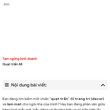
Tạm ngừng kinh doanh
Quạt trần All
Nội dung bài viết:
Bạn đang tìm kiếm một chiếc "
quạt trần
" để
trang trí (decor)
và
làm mát
cho ngôi nhà của mình? Hay bạn đang phân vân giữa
hàng loạt mẫu mã, kiểu dáng và thương hiệu quạt trần trên thị