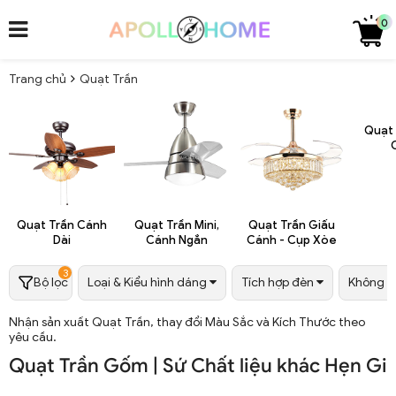
0
Trang chủ
Quạt Trần
Quạt
Quạt Trần Cánh
Quạt Trần Mini,
Quạt Trần Giấu
Dài
Cánh Ngắn
Cánh - Cụp Xòe
3
Bộ lọc
Loại & Kiểu hình dáng
Tích hợp đèn
Không gi
Nhận sản xuất Quạt Trần, thay đổi Màu Sắc và Kích Thước theo
yêu cầu.
Quạt Trần Gốm | Sứ Chất liệu khác Hẹn Gi