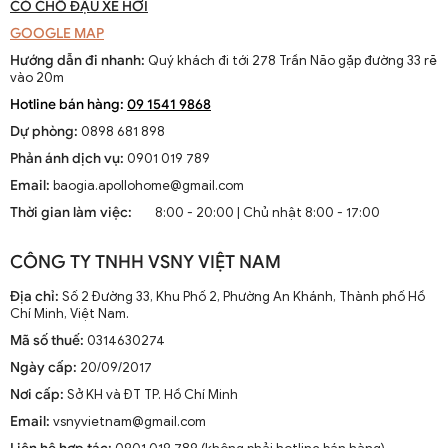
trần giúp không khí được lưu thông tốt hơn trong toàn bộ căn
CÓ CHỖ ĐẬU XE HƠI
phòng.
GOOGLE MAP
Tiết Kiệm Điện Năng
: Quạt trần thường tiêu thụ ít điện năng
Hướng dẫn đi nhanh:
Quý khách đi tới 278 Trần Não gặp đường 33 rẽ
hơn điều hòa, giúp bạn giảm thiểu chi phí điện hàng tháng.
vào 20m
Tính Thẩm Mỹ Cao
: Các mẫu quạt trần hiện nay được thiết
Hotline bán hàng:
09 1541 9868
kế với nhiều phong cách khác nhau từ cổ điển đến hiện đại,
Dự phòng:
0898 681 898
phù hợp với nhiều không gian nội thất khác nhau.
Phản ánh dịch vụ:
0901 019 789
2. Cách Lựa Chọn Quạt Trần Phù Hợp Với Nhu
Cầu Của Bạn
Email:
baogia.apollohome@gmail.com
Thời gian làm việc:
8:00 - 20:00 | Chủ nhật 8:00 - 17:00
Khi quyết định mua quạt trần, có một số yếu tố quan trọng mà bạn
cần xem xét để đảm bảo rằng bạn chọn được sản phẩm phù hợp
CÔNG TY TNHH VSNY VIỆT NAM
nhất với nhu cầu và sở thích cá nhân.
Địa chỉ:
Số 2 Đường 33, Khu Phố 2, Phường An Khánh, Thành phố Hồ
2.1. Kích Thước Quạt Trần
Chí Minh, Việt Nam.
Mã số thuế:
0314630274
Kích thước của quạt trần là yếu tố quan trọng đầu tiên cần xem
xét. Kích thước này thường được đo bằng đường kính của cánh
Ngày cấp:
20/09/2017
quạt. Bạn cần chọn kích thước quạt phù hợp với diện tích phòng để
Nơi cấp:
Sở KH và ĐT TP. Hồ Chí Minh
đảm bảo hiệu quả làm mát.
Email:
vsnyvietnam@gmail.com
Kích thước quạt trần
được đo bằng sải cánh, tức là khoảng