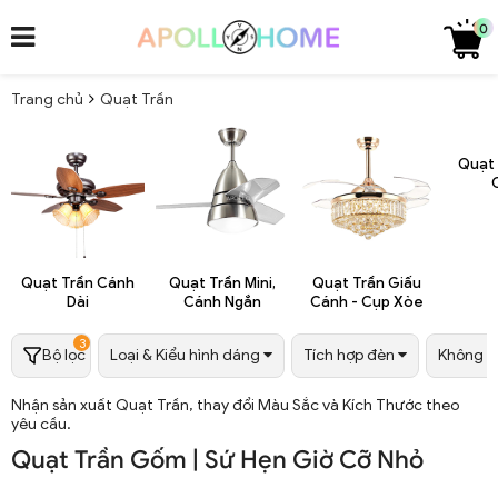
0
Trang chủ
Quạt Trần
Quạt
Quạt Trần Cánh
Quạt Trần Mini,
Quạt Trần Giấu
Dài
Cánh Ngắn
Cánh - Cụp Xòe
3
Bộ lọc
Loại & Kiểu hình dáng
Tích hợp đèn
Không gi
Nhận sản xuất Quạt Trần, thay đổi Màu Sắc và Kích Thước theo
yêu cầu.
Quạt Trần Gốm | Sứ Hẹn Giờ Cỡ Nhỏ