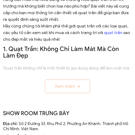
trường mà không biết chọn loại nào phù hợp? Bài viết này sẽ cung
cấp cho bạn mọi thông tin cần thiết về quạt trần để giúp bạn đưa
ra quyết định sáng suốt nhất.
Hãy cùng chúng tôi khám phá thế giới quạt trần với các loại quạt,
các yếu tố cần xem xét khi mua và cách trang trí với
quạt trần
sao
cho đẹp mắt và hiệu quả nhé!
1. Quạt Trần: Không Chỉ Làm Mát Mà Còn
Làm Đẹp
Quạt trần không chỉ là một thiết bị gia dụng dùng để làm mát mà
còn là một phần không thể thiếu trong việc trang trí nội thất nhà
cửa. Với thiết kế đa dạng và phong phú, quạt trần có thể biến
Xem thêm
chiếc trần nhà trở nên sinh động và nổi bật hơn.
1.1. Những Lợi Ích Khi Sử Dụng Quạt Trần
Tiết Kiệm Không Gian
: Khác với quạt đứng hay quạt bàn,
SHOW ROOM TRƯNG BÀY
quạt trần không chiếm diện tích sàn nhà, giúp tiết kiệm không
gian quý giá.
Địa chỉ:
Số 2 Đường 33, Khu Phố 2, Phường An Khánh, Thành phố Hồ
Chí Minh, Việt Nam.
Làm Mát Hiệu Quả
: Với khả năng làm mát rộng và đều, quạt