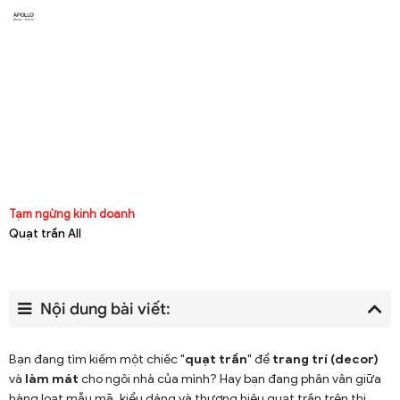
Tạm ngừng kinh doanh
Quạt trần All
Nội dung bài viết:
Bạn đang tìm kiếm một chiếc "
quạt trần
" để
trang trí (decor)
và
làm mát
cho ngôi nhà của mình? Hay bạn đang phân vân giữa
hàng loạt mẫu mã, kiểu dáng và thương hiệu quạt trần trên thị