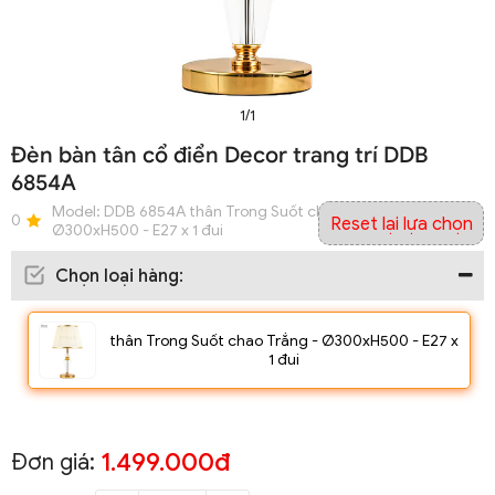
1/1
Đèn bàn tân cổ điển Decor trang trí DDB
6854A
Model:
DDB 6854A thân Trong Suốt chao Trắng -
0
Reset lại lựa chọn
Ø300xH500 - E27 x 1 đui
Chọn loại hàng
:
thân Trong Suốt chao Trắng - Ø300xH500 - E27 x
1 đui
1.499.000đ
Đơn giá: