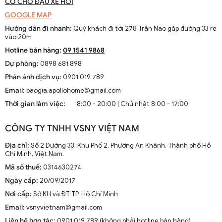
CÓ CHỖ ĐẬU XE HƠI
GOOGLE MAP
Hướng dẫn đi nhanh:
Quý khách đi tới 278 Trần Não gặp đường 33 rẽ
vào 20m
Hotline bán hàng:
09 1541 9868
Dự phòng:
0898 681 898
Phản ánh dịch vụ:
0901 019 789
Email:
baogia.apollohome@gmail.com
Thời gian làm việc:
8:00 - 20:00 | Chủ nhật 8:00 - 17:00
CÔNG TY TNHH VSNY VIỆT NAM
Địa chỉ:
Số 2 Đường 33, Khu Phố 2, Phường An Khánh, Thành phố Hồ
Chí Minh, Việt Nam.
Mã số thuế:
0314630274
Ngày cấp:
20/09/2017
Nơi cấp:
Sở KH và ĐT TP. Hồ Chí Minh
Email:
vsnyvietnam@gmail.com
Liên hệ hợp tác:
0901 019 789 (không phải hotline bán hàng)