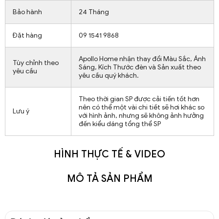
Bảo hành
24 Tháng
Đặt hàng
09 1541 9868
Apollo Home nhận thay đổi Màu Sắc, Ánh
Tùy chỉnh theo
Sáng, Kích Thước đèn và Sản xuất theo
yêu cầu
yêu cầu quý khách.
Theo thời gian SP được cải tiến tốt hơn
nên có thể một vài chi tiết sẽ hơi khác so
Lưu ý
với hình ảnh, nhưng sẽ không ảnh hưởng
đến kiểu dáng tổng thể SP
HÌNH THỰC TẾ & VIDEO
MÔ TẢ SẢN PHẨM