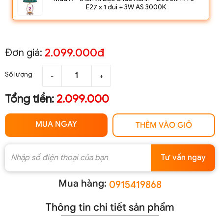
E27 x 1 đui + 3W AS 3000K
2.099.000đ
Đơn giá:
Số lượng
-
+
Tổng tiền:
2.099.000
MUA NGAY
THÊM VÀO GIỎ
Tư vấn ngay
Mua hàng:
0915419868
Thông tin chi tiết sản phẩm