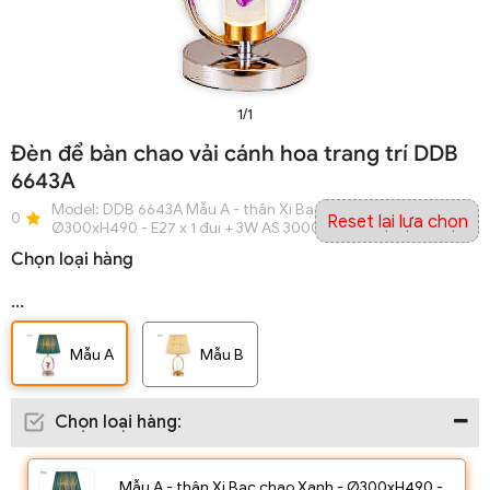
1/1
Đèn để bàn chao vải cánh hoa trang trí DDB
6643A
Model:
DDB 6643A Mẫu A - thân Xi Bạc chao Xanh -
0
Reset lại lựa chọn
Ø300xH490 - E27 x 1 đui + 3W AS 3000K
Chọn loại hàng
...
Mẫu A
Mẫu B
Chọn loại hàng
:
Mẫu A - thân Xi Bạc chao Xanh - Ø300xH490 -