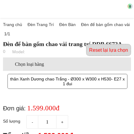
0
Trang chủ
Đèn Trang Trí
Đèn Bàn
Đèn để bàn gốm chao vải tra
1/1
Đèn để bàn gốm chao vải trang trí DDB 6673A
Reset lại lựa chọn
0
Model:
Chọn loại hàng
thân Xanh Dương chao Trắng - Ø300 x W300 x H530- E27 x
1 đui
1.599.000đ
Đơn giá:
Số lượng
-
+