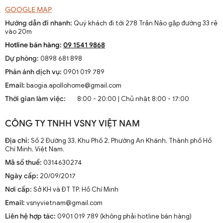
GOOGLE MAP
Hướng dẫn đi nhanh:
Quý khách đi tới 278 Trần Não gặp đường 33 rẽ
vào 20m
Hotline bán hàng:
09 1541 9868
Dự phòng:
0898 681 898
Phản ánh dịch vụ:
0901 019 789
Email:
baogia.apollohome@gmail.com
Thời gian làm việc:
8:00 - 20:00 | Chủ nhật 8:00 - 17:00
CÔNG TY TNHH VSNY VIỆT NAM
Địa chỉ:
Số 2 Đường 33, Khu Phố 2, Phường An Khánh, Thành phố Hồ
Chí Minh, Việt Nam.
Mã số thuế:
0314630274
Ngày cấp:
20/09/2017
Nơi cấp:
Sở KH và ĐT TP. Hồ Chí Minh
Email:
vsnyvietnam@gmail.com
Liên hệ hợp tác:
0901 019 789 (không phải hotline bán hàng)