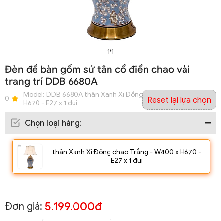
1/1
Đèn để bàn gốm sứ tân cổ điển chao vải
trang trí DDB 6680A
Model:
DDB 6680A thân Xanh Xi Đồng chao Trắng - W400 x
0
Reset lại lựa chọn
H670 - E27 x 1 đui
Chọn loại hàng
:
thân Xanh Xi Đồng chao Trắng - W400 x H670 -
E27 x 1 đui
5.199.000đ
Đơn giá: