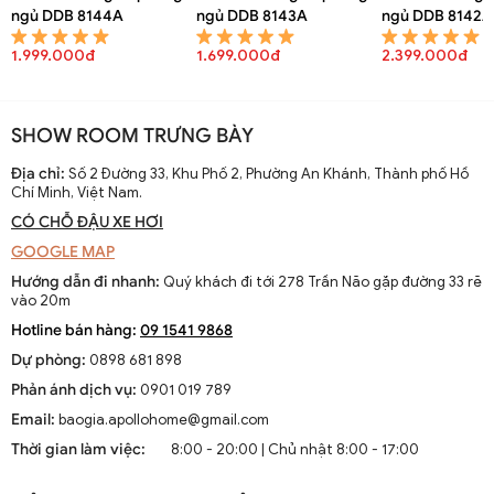
ngủ DDB 8144A
ngủ DDB 8143A
ngủ DDB 8142A
1.999.000đ
1.699.000đ
2.399.000đ
SHOW ROOM TRƯNG BÀY
Địa chỉ:
Số 2 Đường 33, Khu Phố 2, Phường An Khánh, Thành phố Hồ
Chí Minh, Việt Nam.
CÓ CHỖ ĐẬU XE HƠI
GOOGLE MAP
Hướng dẫn đi nhanh:
Quý khách đi tới 278 Trần Não gặp đường 33 rẽ
vào 20m
Hotline bán hàng:
09 1541 9868
Dự phòng:
0898 681 898
Phản ánh dịch vụ:
0901 019 789
Email:
baogia.apollohome@gmail.com
Thời gian làm việc:
8:00 - 20:00 | Chủ nhật 8:00 - 17:00