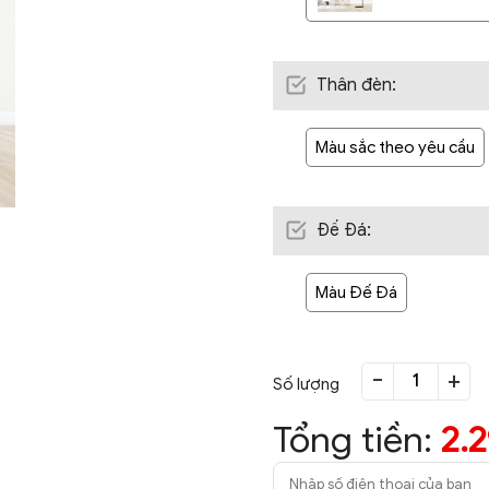
Thân đèn
:
Màu sắc theo yêu cầu
Đế Đá
:
Màu Đế Đá
-
+
Số lượng
Tổng tiền:
2.