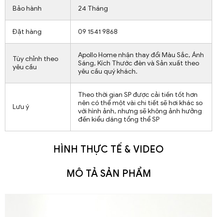
Bảo hành
24 Tháng
Đặt hàng
09 1541 9868
Apollo Home nhận thay đổi Màu Sắc, Ánh
Tùy chỉnh theo
Sáng, Kích Thước đèn và Sản xuất theo
yêu cầu
yêu cầu quý khách.
Theo thời gian SP được cải tiến tốt hơn
nên có thể một vài chi tiết sẽ hơi khác so
Lưu ý
với hình ảnh, nhưng sẽ không ảnh hưởng
đến kiểu dáng tổng thể SP
HÌNH THỰC TẾ & VIDEO
MÔ TẢ SẢN PHẨM