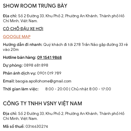
SHOW ROOM TRƯNG BÀY
Đèn sàn chao thủy tinh độc đáo trang trí DCD 8072A
Địa chỉ:
Số 2 Đường 33, Khu Phố 2, Phường An Khánh, Thành phố Hồ
Chí Minh, Việt Nam.
CÓ CHỖ ĐẬU XE HƠI
GOOGLE MAP
Hướng dẫn đi nhanh:
Quý khách đi tới 278 Trần Não gặp đường 33 rẽ
vào 20m
Hotline bán hàng:
09 1541 9868
Dự phòng:
0898 681 898
Phản ánh dịch vụ:
0901 019 789
Email:
baogia.apollohome@gmail.com
Thời gian làm việc:
8:00 - 20:00 | Chủ nhật 8:00 - 17:00
CÔNG TY TNHH VSNY VIỆT NAM
Địa chỉ:
Số 2 Đường 33, Khu Phố 2, Phường An Khánh, Thành phố Hồ
Chí Minh, Việt Nam.
Mã số thuế:
0314630274