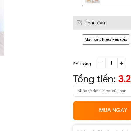
Thân đèn
:
Màu sắc theo yêu cầu
-
+
Số lượng
Tổng tiền:
3.
MUA NGAY