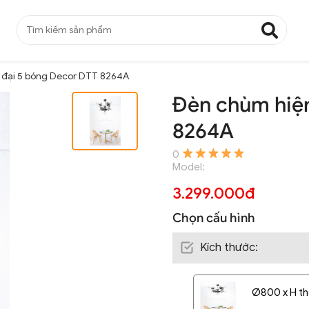
 đại 5 bóng Decor DTT 8264A
Đèn chùm hiện
8264A
0
Model:
3.299.000đ
Chọn cấu hình
Kích thước
:
Ø800 x H the