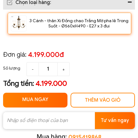
Chọn loại hàng
:
3 Cánh - thân Xi Đồng chao Trắng Mờ pha lê Trong
Suốt - Ø560xH490 - E27 x 3 đui
4.199.000đ
Đơn giá:
Số lượng
-
+
Tổng tiền:
4.199.000
MUA NGAY
THÊM VÀO GIỎ
Tư vấn ngay
Mua hàng:
0915419868