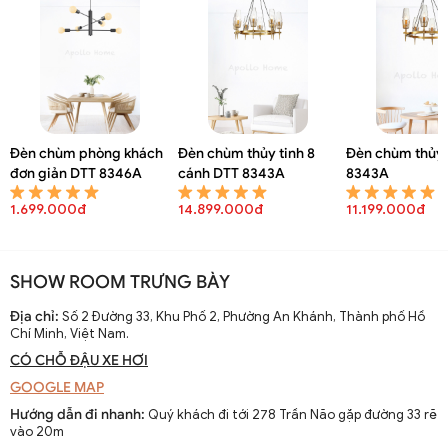
Đèn chùm cổ điển chao thuỷ tinh Decor trang trí DTT 5291A
Đèn chùm phòng khách
Đèn chùm thủy tinh 8
Đèn chùm thủy 
đơn giản DTT 8346A
cánh DTT 8343A
8343A
1.699.000đ
14.899.000đ
11.199.000đ
SHOW ROOM TRƯNG BÀY
Địa chỉ:
Số 2 Đường 33, Khu Phố 2, Phường An Khánh, Thành phố Hồ
Chí Minh, Việt Nam.
CÓ CHỖ ĐẬU XE HƠI
GOOGLE MAP
Hướng dẫn đi nhanh:
Quý khách đi tới 278 Trần Não gặp đường 33 rẽ
vào 20m