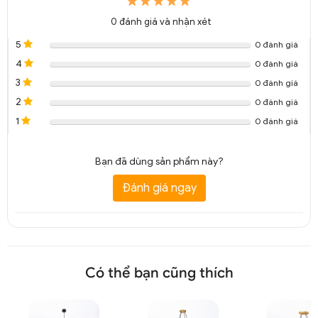
0
đánh giá và nhận xét
5
0 đánh giá
4
0 đánh giá
3
0 đánh giá
2
0 đánh giá
Đèn chùm cổ điển chao thuỷ tinh Decor trang trí DTT 5291A
1
0 đánh giá
Bạn đã dùng sản phẩm này?
Đánh giá ngay
Có thể bạn cũng thích