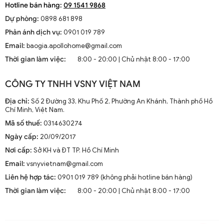
Hotline bán hàng:
09 1541 9868
Dự phòng:
0898 681 898
Đèn chùm cổ điển chao thuỷ tinh Decor trang trí DTT 5291A
Phản ánh dịch vụ:
0901 019 789
Email:
baogia.apollohome@gmail.com
Thời gian làm việc:
8:00 - 20:00 | Chủ nhật 8:00 - 17:00
CÔNG TY TNHH VSNY VIỆT NAM
Địa chỉ:
Số 2 Đường 33, Khu Phố 2, Phường An Khánh, Thành phố Hồ
Chí Minh, Việt Nam.
Mã số thuế:
0314630274
Ngày cấp:
20/09/2017
Nơi cấp:
Sở KH và ĐT TP. Hồ Chí Minh
Email:
vsnyvietnam@gmail.com
Liên hệ hợp tác:
0901 019 789 (không phải hotline bán hàng)
Thời gian làm việc:
8:00 - 20:00 | Chủ nhật 8:00 - 17:00