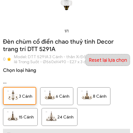
1/1
Đèn chùm cổ điển chao thuỷ tinh Decor
trang trí DTT 5291A
Model:
DTT 5291A 3 Cánh - thân Xi Đồng chao Trắng Mờ pha
0
Reset lại lựa chọn
lê Trong Suốt - Ø560xH490 - E27 x 3 đui
Chọn loại hàng
...
3 Cánh
6 Cánh
8 Cánh
15 Cánh
24 Cánh