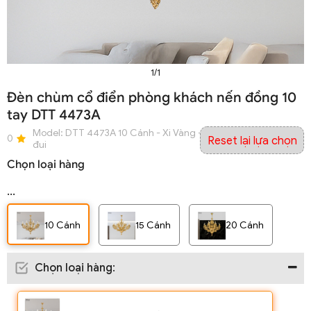
1/1
Đèn chùm cổ điển phòng khách nến đồng 10
tay DTT 4473A
Model:
DTT 4473A 10 Cánh - Xi Vàng - Ø1100xH920 - E14 x 10
0
Reset lại lựa chọn
đui
Chọn loại hàng
...
10 Cánh
15 Cánh
20 Cánh
Chọn loại hàng
: