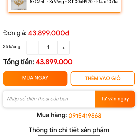
10 Cánh - Xi Vàng - Ø1100xH920 - E14 x 10 đui
43.899.000đ
Đơn giá:
Số lượng
-
+
Tổng tiền:
43.899.000
MUA NGAY
THÊM VÀO GIỎ
Tư vấn ngay
Mua hàng:
0915419868
Thông tin chi tiết sản phẩm