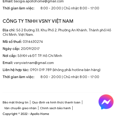
Email:
baogia.apollohome@gmail.com
Thời gian làm việc:
8:00 - 20:00 | Chủ nhật 8:00 - 17:00
CÔNG TY TNHH VSNY VIỆT NAM
Địa chỉ:
Số 2 Đường 33, Khu Phố 2, Phường An Khánh, Thành phố Hồ
Chí Minh, Việt Nam.
Mã số thuế:
0314630274
Ngày cấp:
20/09/2017
Đèn chùm cổ điển phòng khách nến đồng 10 tay DTT 4473A
Nơi cấp:
Sở KH và ĐT TP. Hồ Chí Minh
Email:
vsnyvietnam@gmail.com
Liên hệ hợp tác:
0901 019 789 (không phải hotline bán hàng)
Thời gian làm việc:
8:00 - 20:00 | Chủ nhật 8:00 - 17:00
Bảo mật thông tin
Quy định và hình thức thanh toán
Vận chuyển giao nhận
Chính sách bảo hành
Copyright © 2022 - Apollo Home