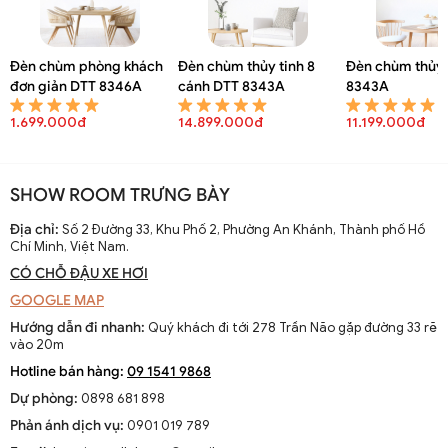
Đèn chùm phòng khách
Đèn chùm thủy tinh 8
Đèn chùm thủy 
đơn giản DTT 8346A
cánh DTT 8343A
8343A
1.699.000đ
14.899.000đ
11.199.000đ
Đèn chùm cổ điển phòng khách nến đồng 10 tay DTT 4473A
SHOW ROOM TRƯNG BÀY
Địa chỉ:
Số 2 Đường 33, Khu Phố 2, Phường An Khánh, Thành phố Hồ
Chí Minh, Việt Nam.
CÓ CHỖ ĐẬU XE HƠI
GOOGLE MAP
Hướng dẫn đi nhanh:
Quý khách đi tới 278 Trần Não gặp đường 33 rẽ
vào 20m
Hotline bán hàng:
09 1541 9868
Dự phòng:
0898 681 898
Phản ánh dịch vụ:
0901 019 789