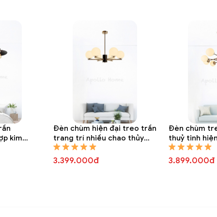
r trang trí DTT 8304A
rần
Đèn chùm hiện đại treo trần
Đèn chùm tre
hợp kim
trang trí nhiều chao thủy
thuỷ tinh hiệ
01A
tinh tròn DTT 8295A
3.399.000đ
3.899.000đ