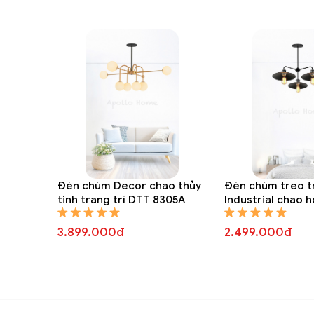
Đèn chùm hiện đại Deco
Đèn chùm Decor chao thủy
Đèn chùm treo t
tinh trang trí DTT 8305A
Industrial chao 
trang trí DTT 83
3.899.000đ
2.499.000đ