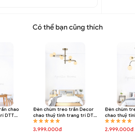
Có thể bạn cũng thích
rần chao
Đèn chùm treo trần Decor
Đèn chùm tr
trí DTT
chao thuỷ tinh trang trí DTT
chao thuỷ tin
8310A
8309A
3.999.000đ
2.999.000đ