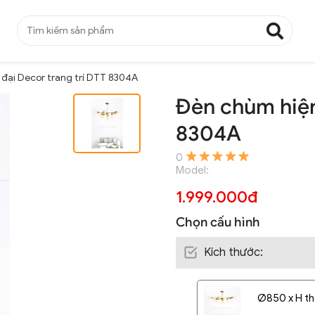
đại Decor trang trí DTT 8304A
Đèn chùm hiện
8304A
0
Model:
1.999.000đ
Chọn cấu hình
Kích thước
:
Ø850 x H the