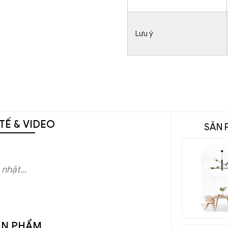
Lưu ý
TẾ & VIDEO
SẢN 
nhật...
ẢN PHẨM