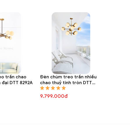
o trần chao
Đèn chùm treo trần nhiều
n đại DTT 8292A
chao thuỷ tinh tròn DTT
8282A
9.799.000đ