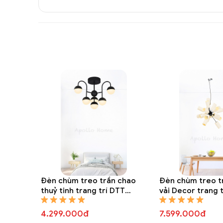
Đèn chùm treo trần chao
Đèn chùm treo t
thuỷ tinh trang trí DTT
vải Decor trang 
8323A
8312A
4.299.000đ
7.599.000đ