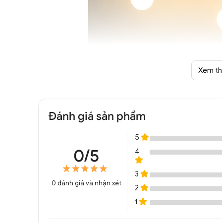
Xem t
Đánh giá sản phẩm
Đèn chùm hiện đại Deco
5
0/5
4
3
0
đánh giá và nhận xét
2
1