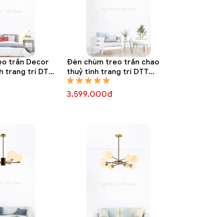
eo trần Decor
Đèn chùm treo trần chao
h trang trí DTT
thuỷ tinh trang trí DTT
8307A
3.599.000đ