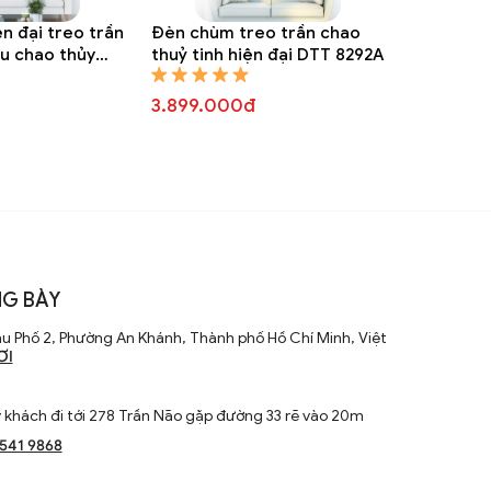
n đại treo trần
Đèn chùm treo trần chao
ều chao thủy
thuỷ tinh hiện đại DTT 8292A
T 8295A
3.899.000đ
G BÀY
u Phố 2, Phường An Khánh, Thành phố Hồ Chí Minh, Việt
ƠI
khách đi tới 278 Trần Não gặp đường 33 rẽ vào 20m
1541 9868