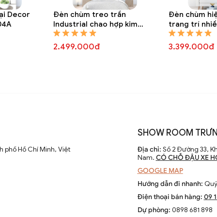
ại Decor
Đèn chùm treo trần
Đèn chùm hiệ
04A
Industrial chao hợp kim
trang trí nhi
trang trí DTT 8301A
tinh tròn DT
2.499.000đ
3.399.000đ
SHOW ROOM TRƯN
 phố Hồ Chí Minh, Việt
Địa chỉ:
Số 2 Đường 33, Kh
Nam.
CÓ CHỖ ĐẬU XE H
GOOGLE MAP
Hướng dẫn đi nhanh:
Quý 
Điện thoại bán hàng:
09 
Dự phòng:
0898 681 898