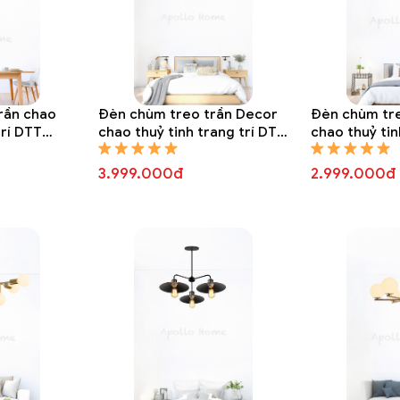
rần chao
Đèn chùm treo trần Decor
Đèn chùm tr
trí DTT
chao thuỷ tinh trang trí DTT
chao thuỷ tin
8310A
8309A
3.999.000đ
2.999.000đ