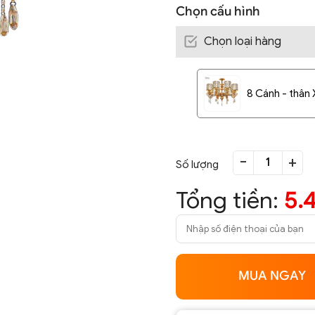
Chọn cấu hình
Chọn loại hàng
8 Cánh - thân 
-
+
Số lượng
Tổng tiền:
5.
MUA NGAY