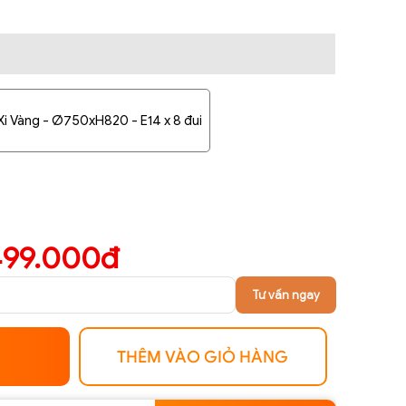
Xi Vàng - Ø750xH820 - E14 x 8 đui
499.000đ
Tư vấn ngay
THÊM VÀO GIỎ HÀNG