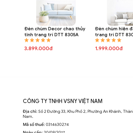
Đèn chùm Decor chao thủy
Đèn chùm hiện đ
tinh trang trí DTT 8305A
trang trí DTT 83
3.899.000đ
1.999.000đ
CÔNG TY TNHH VSNY VIỆT NAM
Địa chỉ:
Số 2 Đường 33, Khu Phố 2, Phường An Khánh, Thành
Nam.
Mã số thuế:
0314630274
Ngày cấp:
20/09/2017