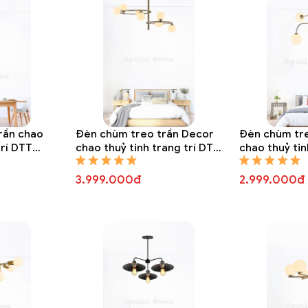
rần chao
Đèn chùm treo trần Decor
Đèn chùm tr
trí DTT
chao thuỷ tinh trang trí DTT
chao thuỷ tin
8310A
8309A
3.999.000đ
2.999.000đ