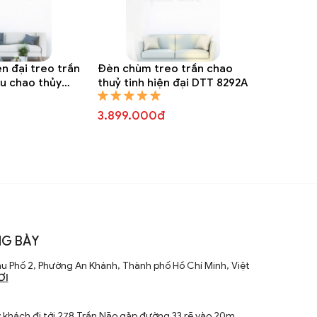
n đại treo trần
Đèn chùm treo trần chao
ều chao thủy
thuỷ tinh hiện đại DTT 8292A
T 8295A
3.899.000đ
G BÀY
u Phố 2, Phường An Khánh, Thành phố Hồ Chí Minh, Việt
ƠI
khách đi tới 278 Trần Não gặp đường 33 rẽ vào 20m