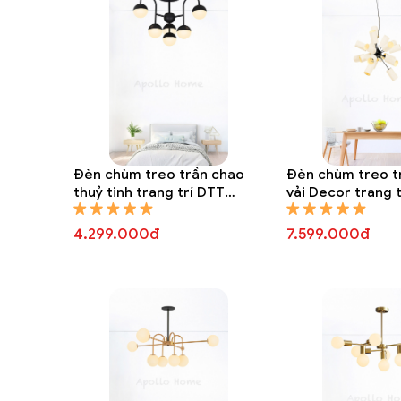
Đèn chùm treo trần chao
Đèn chùm treo t
thuỷ tinh trang trí DTT
vải Decor trang 
8323A
8312A
4.299.000đ
7.599.000đ