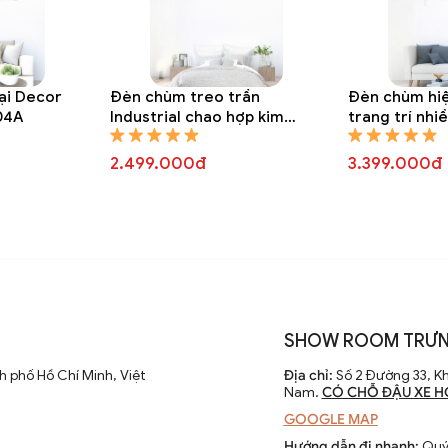
ại Decor
Đèn chùm treo trần
Đèn chùm hiệ
04A
Industrial chao hợp kim
trang trí nhi
trang trí DTT 8301A
tinh tròn DT
2.499.000đ
3.399.000đ
SHOW ROOM TRƯN
 phố Hồ Chí Minh, Việt
Địa chỉ:
Số 2 Đường 33, Kh
Nam.
CÓ CHỖ ĐẬU XE H
GOOGLE MAP
Hướng dẫn đi nhanh:
Quý 