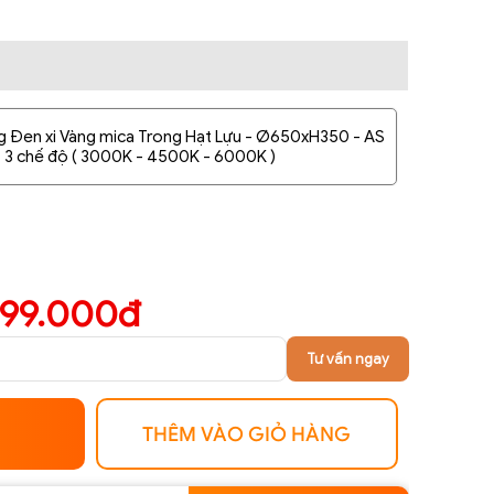
g Đen xi Vàng mica Trong Hạt Lựu - Ø650xH350 - AS
3 chế độ ( 3000K - 4500K - 6000K )
599.000đ
Tư vấn ngay
THÊM VÀO GIỎ HÀNG